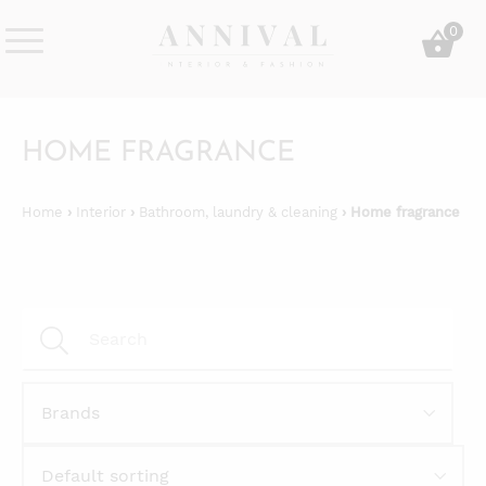
Skip
0
to
content
Annival
Sisustus
Lifestyle-
&
&
muoti
HOME FRAGRANCE
sisustusverkkokauppa
Home
›
Interior
›
Bathroom, laundry & cleaning
› Home fragrance