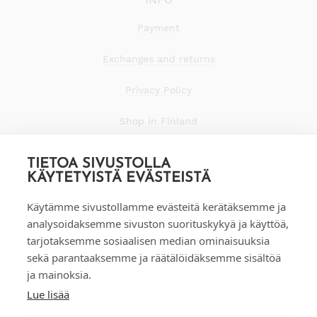
Payment
Exchanges and returns
Privacy Policy
Shop in Finland
TIETOA SIVUSTOLLA
KÄYTETYISTÄ EVÄSTEISTÄ
Käytämme sivustollamme evästeitä kerätäksemme ja
analysoidaksemme sivuston suorituskykyä ja käyttöä,
tarjotaksemme sosiaalisen median ominaisuuksia
sekä parantaaksemme ja räätälöidäksemme sisältöä
ja mainoksia.
Lue lisää