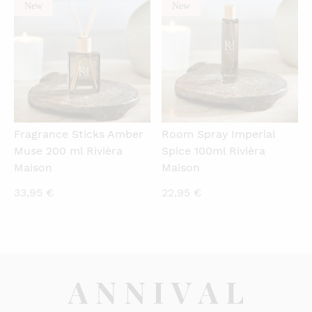
New
New
QUICKVIEW
QUICKVIEW
Fragrance Sticks Amber
Room Spray Imperial
Muse 200 ml Rivièra
Spice 100ml Rivièra
Maison
Maison
33,95
€
22,95
€