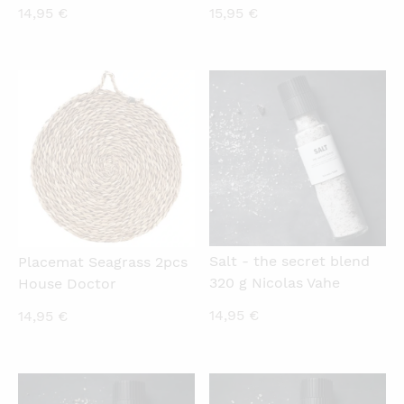
14,95
€
15,95
€
QUICKVIEW
QUICKVIEW
Salt - the secret blend
Placemat Seagrass 2pcs
320 g Nicolas Vahe
House Doctor
14,95
€
14,95
€
QUICKVIEW
QUICKVIEW