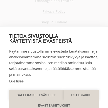
Exchanges and returns
Privacy Policy
Shop in Finland
TIETOA SIVUSTOLLA
KÄYTETYISTÄ EVÄSTEISTÄ
Käytämme sivustollamme evästeitä kerätäksemme ja
analysoidaksemme sivuston suorituskykyä ja käyttöä,
tarjotaksemme sosiaalisen median ominaisuuksia
sekä parantaaksemme ja räätälöidäksemme sisältöä
ja mainoksia.
Lue lisää
0
SALLI KAIKKI EVÄSTEET
ESTÄ KAIKKI
EVÄSTEASETUKSET