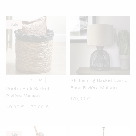
Sale
QUICKVIEW
QUICKVIEW
RR Fishing Basket Lamp
S
M
Base Riviéra Maison
Poetic Folk Basket
Riviéra Maison
179,00
€
Price
49,00
€
–
79,00
€
range:
49,00 €
through
Sale
QUICKVIEW
QUICKVIEW