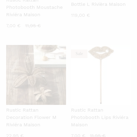
Bottle L Rivièra Maison
Photobooth Moustache
Riviéra Maison
119,00
€
Current
Original
7,00
€
11,95
€
price
price
is:
was:
7,00 €.
11,95 €.
Sale
QUICKVIEW
QUICKVIEW
Rustic Rattan
Rustic Rattan
Decoration Flower M
Photobooth Lips Riviéra
Riviéra Maison
Maison
Current
Original
22,95
€
7,00
€
11,95
€