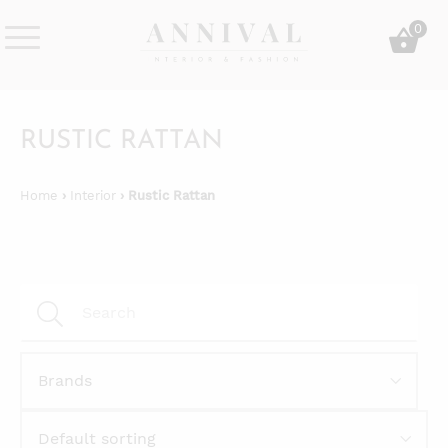
Skip
0
to
content
Annival
Sisustus
Lifestyle-
&
&
muoti
RUSTIC RATTAN
sisustusverkkokauppa
Home
›
Interior
› Rustic Rattan