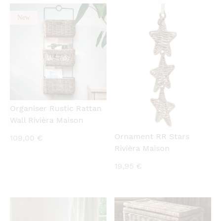
through
New
QUICKVIEW
QUICKVIEW
369,00 €
Organiser Rustic Rattan
Wall Rivièra Maison
Ornament RR Stars
109,00
€
Rivièra Maison
19,95
€
QUICKVIEW
QUICKVIEW