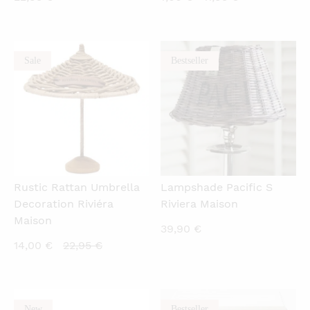
price
price
is:
was:
7,00 €.
11,95 €.
Sale
Bestseller
QUICKVIEW
QUICKVIEW
Rustic Rattan Umbrella
Lampshade Pacific S
Decoration Riviéra
Riviera Maison
Maison
39,90
€
Current
Original
14,00
€
22,95
€
price
price
is:
was:
14,00 €.
22,95 €.
New
Bestseller
QUICKVIEW
QUICKVIEW