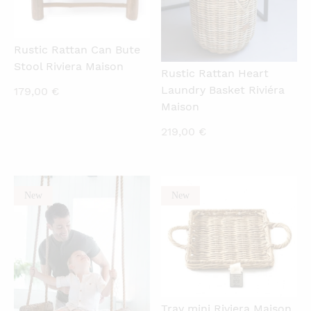
Rustic Rattan Can Bute
Stool Riviera Maison
Rustic Rattan Heart
Laundry Basket Riviéra
179,00
€
Maison
219,00
€
New
New
QUICKVIEW
QUICKVIEW
Tray mini Riviera Maison