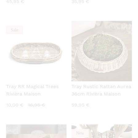
45,95
€
35,95
€
Sale
QUICKVIEW
QUICKVIEW
Tray RR Magical Trees
Tray Rustic Rattan Aurea
Rivièra Maison
36cm Rivièra Maison
Current
Original
10,00
€
16,95
€
59,95
€
price
price
is:
was:
10,00 €.
16,95 €.
New
QUICKVIEW
QUICKVIEW