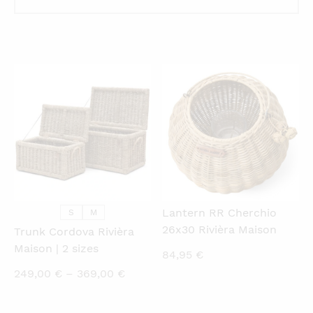
QUICKVIEW
QUICKVIEW
Lantern RR Cherchio
S
M
26x30 Rivièra Maison
Trunk Cordova Rivièra
Maison | 2 sizes
84,95
€
Price
249,00
€
–
369,00
€
range:
249,00 €