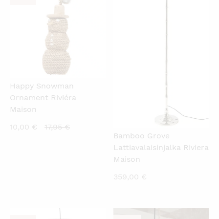
79,00 €
Happy Snowman
Ornament Riviéra
Maison
Current
Original
10,00
€
17,95
€
Bamboo Grove
price
price
Lattiavalaisinjalka Riviera
is:
was:
Maison
10,00 €.
17,95 €.
359,00
€