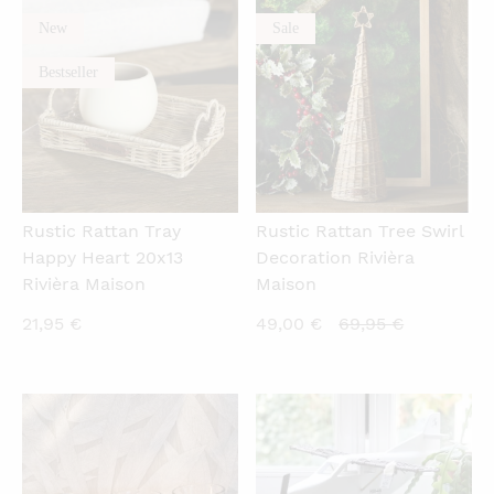
New
Sale
QUICKVIEW
QUICKVIEW
Bestseller
Rustic Rattan Tray
Rustic Rattan Tree Swirl
Happy Heart 20x13
Decoration Rivièra
Rivièra Maison
Maison
Current
Original
21,95
€
49,00
€
69,95
€
price
price
is:
was:
49,00 €.
69,95 €.
QUICKVIEW
QUICKVIEW