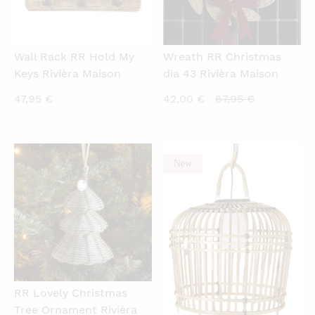
Wall Rack RR Hold My
Wreath RR Christmas
Keys Rivièra Maison
dia 43 Rivièra Maison
Current
Original
47,95
€
42,00
€
67,95
€
price
price
is:
was:
42,00 €.
67,95 €.
New
QUICKVIEW
QUICKVIEW
RR Lovely Christmas
Tree Ornament Rivièra