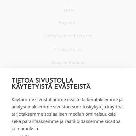
INFO
Payment
Exchanges and returns
Privacy Policy
Shop in Finland
TIETOA SIVUSTOLLA
KÄYTETYISTÄ EVÄSTEISTÄ
Käytämme sivustollamme evästeitä kerätäksemme ja
analysoidaksemme sivuston suorituskykyä ja käyttöä,
tarjotaksemme sosiaalisen median ominaisuuksia
sekä parantaaksemme ja räätälöidäksemme sisältöä
ja mainoksia.