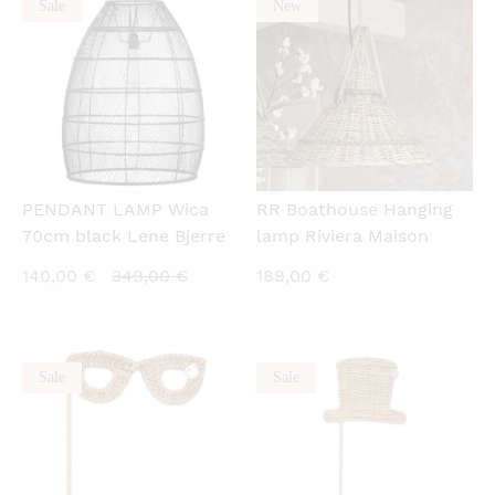
Sale
New
QUICKVIEW
QUICKVIEW
PENDANT LAMP Wica
RR Boathouse Hanging
70cm black Lene Bjerre
lamp Riviera Maison
Current
Original
140,00
€
349,00
€
189,00
€
price
price
is:
was:
140,00 €.
349,00 €.
Sale
Sale
QUICKVIEW
QUICKVIEW