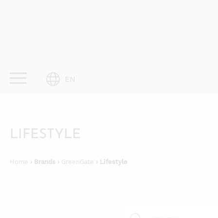
Skip
to
content
EN
LIFESTYLE
Home
› Brands ›
GreenGate
› Lifestyle