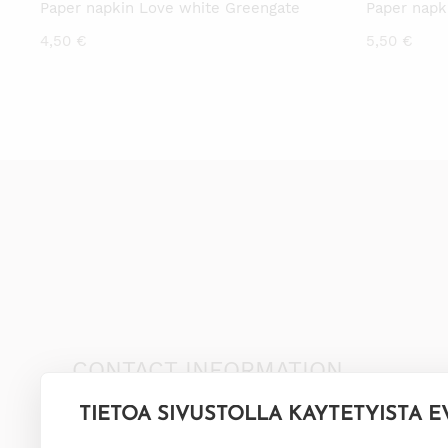
Paper napkin Love white Greengate
Paper napk
4,50
€
5,50
€
CONTACT INFORMATION
TIETOA SIVUSTOLLA KÄYTETYISTÄ E
+35845 8041481