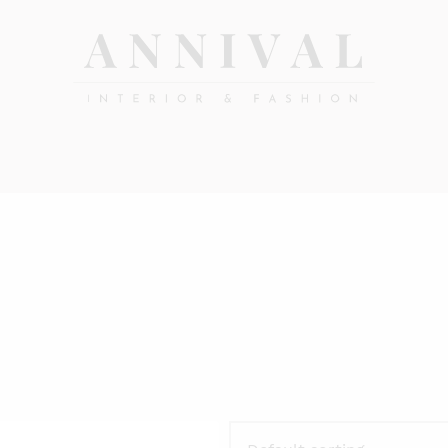
Annival
Sisustus
&
Lifestyle-
muoti
&
sisustusverkkokauppa