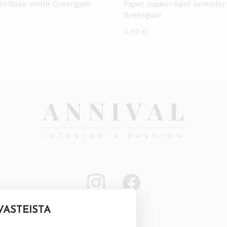
in Rose white Greengate
Paper napkin Spot lavender
Greengate
4,50
€
VÄSTEISTÄ