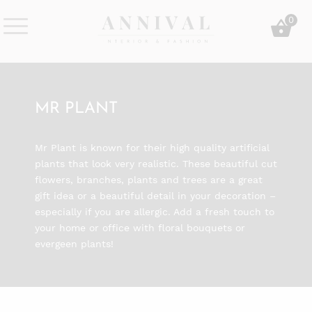
Skip
0
to
content
Annival
Sisustus
Lifestyle-
&
&
muoti
sisustusverkkokauppa
MR PLANT
Mr Plant is known for their high quality artificial
plants that look very realistic. These beautiful cut
flowers, branches, plants and trees are a great
gift idea or a beautiful detail in your decoration –
especially if you are allergic. Add a fresh touch to
your home or office with floral bouquets or
evergeen plants!