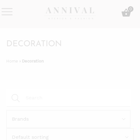
Skip
0
to
content
Annival
Sisustus
Lifestyle-
&
&
muoti
DECORATION
sisustusverkkokauppa
Home
› Decoration