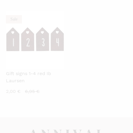
is:
was:
2,50 €.
6,95 €.
Sale
QUICKVIEW
Gift signs 1-4 red Ib
Laursen
Current
Original
2,00
€
6,95
€
price
price
is:
was:
2,00 €.
6,95 €.