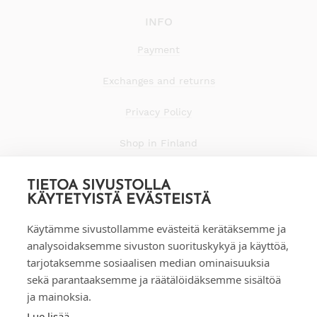
INFO
Payment
Exchanges and returns
Privacy Policy
Shop in Finland
TIETOA SIVUSTOLLA
KÄYTETYISTÄ EVÄSTEISTÄ
Käytämme sivustollamme evästeitä kerätäksemme ja
analysoidaksemme sivuston suorituskykyä ja käyttöä,
tarjotaksemme sosiaalisen median ominaisuuksia
sekä parantaaksemme ja räätälöidäksemme sisältöä
ja mainoksia.
Lue lisää