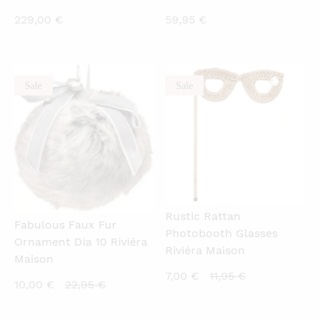
229,00
€
59,95
€
Sale
Sale
QUICKVIEW
QUICKVIEW
Rustic Rattan
Fabulous Faux Fur
Photobooth Glasses
Ornament Dia 10 Riviéra
Riviéra Maison
Maison
Current
Original
7,00
€
11,95
€
Current
Original
10,00
€
22,95
€
price
price
price
price
is:
was: