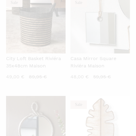
Sale
Sale
QUICKVIEW
QUICKVIEW
City Loft Basket Riviéra
Casa Mirror Square
35x48cm Maison
Riviéra Maison
Current
Original
Current
Original
49,00
€
89,95
€
48,00
€
59,95
€
price
price
price
price
is:
was:
is:
was:
49,00 €.
89,95 €.
48,00 €.
59,95 €.
Sale
QUICKVIEW
QUICKVIEW