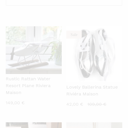
Sale
QUICKVIEW
QUICKVIEW
Rustic Rattan Water
Resort Plane Riviera
Lovely Ballerina Statue
Maison
Riviéra Maison
149,00
€
Current
Original
42,00
€
109,00
€
price
price
is:
was:
42,00 €.
109,00 €.