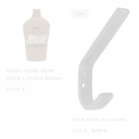
is:
was:
7,00 €.
11,95 €.
10,00 €.
22,95 €.
Sale
QUICKVIEW
QUICKVIEW
Rustic Rattan Water
Bottle L Rivièra Maison
119,00
€
Hook Black Ib Laursen
Current
Original
2,50
€
6,95
€
price
price