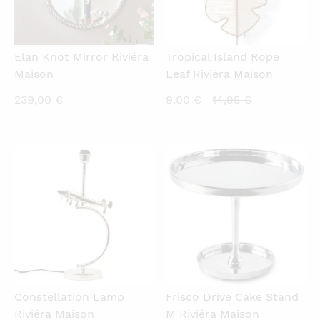
Elan Knot Mirror Riviéra
Tropical Island Rope
Maison
Leaf Riviéra Maison
Current
Original
239,00
€
9,00
€
14,95
€
price
price
is:
was:
9,00 €.
14,95 €.
QUICKVIEW
QUICKVIEW
Constellation Lamp
Frisco Drive Cake Stand
Riviéra Maison
M Riviéra Maison