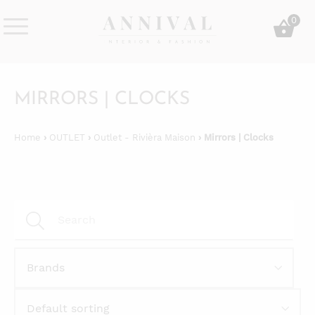
Skip
0
to
content
Annival
Sisustus
Lifestyle-
&
&
muoti
MIRRORS | CLOCKS
sisustusverkkokauppa
Home
›
OUTLET
›
Outlet - Rivièra Maison
› Mirrors | Clocks