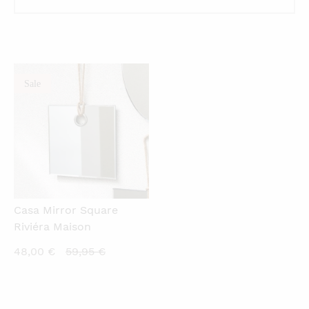
Sale
QUICKVIEW
Casa Mirror Square
Riviéra Maison
Current
Original
48,00
€
59,95
€
price
price
is:
was:
48,00 €.
59,95 €.