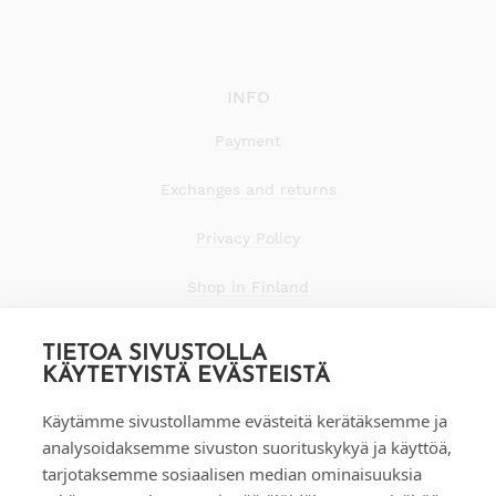
INFO
Payment
Exchanges and returns
Privacy Policy
Shop in Finland
TIETOA SIVUSTOLLA
KÄYTETYISTÄ EVÄSTEISTÄ
Käytämme sivustollamme evästeitä kerätäksemme ja
analysoidaksemme sivuston suorituskykyä ja käyttöä,
tarjotaksemme sosiaalisen median ominaisuuksia