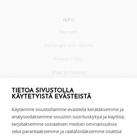
INFO
Payment
Exchanges and returns
Privacy Policy
Shop in Finland
TIETOA SIVUSTOLLA
KÄYTETYISTÄ EVÄSTEISTÄ
Käytämme sivustollamme evästeitä kerätäksemme ja
analysoidaksemme sivuston suorituskykyä ja käyttöä,
tarjotaksemme sosiaalisen median ominaisuuksia
sekä parantaaksemme ja räätälöidäksemme sisältöä