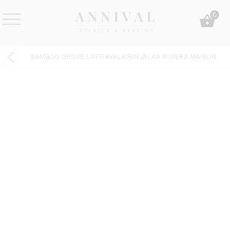
Skip
0
to
content
Annival
Sisustus
Lifestyle-
&
BAMBOO GROVE LATTIAVALAISINJALKA RIVIERA MAISON
&
muoti
sisustusverkkokauppa