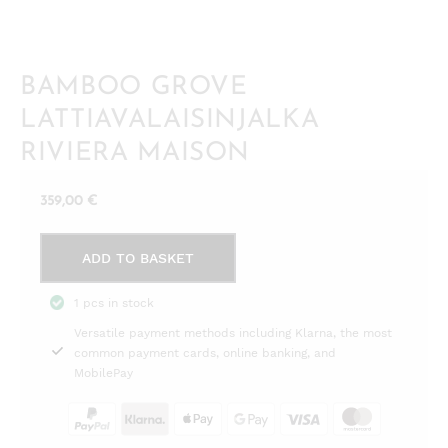
BAMBOO GROVE
LATTIAVALAISINJALKA
RIVIERA MAISON
359,00
€
Bamboo
ADD TO BASKET
Grove
Lattiavalaisinjalka
1 pcs in stock
Riviera
Versatile payment methods including Klarna, the most
Maison
common payment cards, online banking, and
quantity
MobilePay