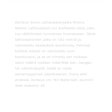
Bamboo Grove Lattiavalaisinjalka Riviera
Maison Lattiavalaisin luo kodikasta valoa, joka
tuo välittömästi tunnelman huoneeseen. Tämä
lattiavalaisimen jalka on 1,62 metriä ja
valmistettu kestävästä alumiinista. Pehmeä
kiiltävä metalli on valmistettu kuin
bambuvarsi, ja se on nimetty sen mukaan.
Valon määrä voidaan määrittää lasi-, kangas-
tai rottinkisävyllä. Siellä on myös
samantyyppinen pöytävalaisin, ihana setti
yhdessä. Korkeus cm: 162 Materiaali: alumiini
Watt maksimi: 40