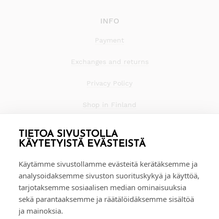
INFO
Payment
Exchanges and returns
Privacy Policy
Shop in Finland
TIETOA SIVUSTOLLA
KÄYTETYISTÄ EVÄSTEISTÄ
Käytämme sivustollamme evästeitä kerätäksemme ja
analysoidaksemme sivuston suorituskykyä ja käyttöä,
tarjotaksemme sosiaalisen median ominaisuuksia
sekä parantaaksemme ja räätälöidäksemme sisältöä
ja mainoksia.