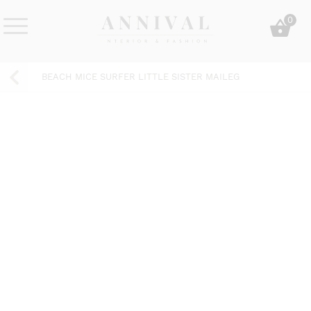
Skip
0
to
content
Annival
Sisustus
Lifestyle-
&
BEACH MICE SURFER LITTLE SISTER MAILEG
&
muoti
sisustusverkkokauppa