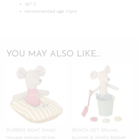
30° C
recommended age +3yrs
YOU MAY ALSO LIKE…
QUICKVIEW
QUICKVIEW
RUBBER BOAT Small
BEACH SET Shovel,
mouse yellow stripe
bucket & shells Maileg