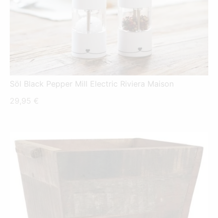
Söl Black Pepper Mill Electric Riviera Maison
29,95
€