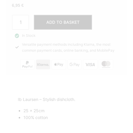
6,95
€
Dishcloth
ADD TO BASKET
Coral
almond
In Stock
Ib
Versatile payment methods including Klarna, the most
Laursen
common payment cards, online banking, and MobilePay
quantity
Ib Laursen – Stylish dishcloth.
25 x 25cm
100% cotton