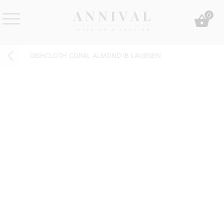
Skip
0
to
content
Annival
Sisustus
Lifestyle-
&
DISHCLOTH CORAL ALMOND IB LAURSEN
&
muoti
sisustusverkkokauppa