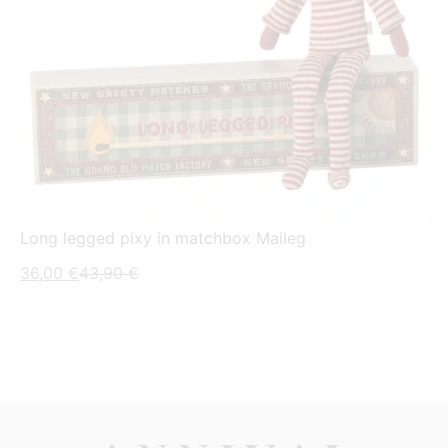
Long legged pixy in matchbox Maileg
Current
Original
36,00
€
43,90
€
price
price
is:
was:
36,00 €.
43,90 €.