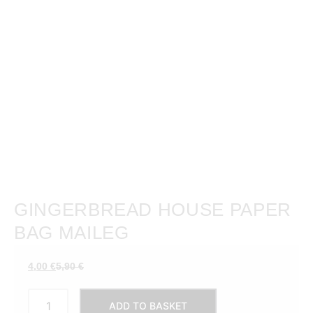
GINGERBREAD HOUSE PAPER
BAG MAILEG
Current
Original
4,00
€
5,90
€
price
price
Gingerbread
is:
was:
ADD TO BASKET
house