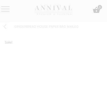
Skip
0
to
content
Annival
Sisustus
Lifestyle-
&
GINGERBREAD HOUSE PAPER BAG MAILEG
&
muoti
sisustusverkkokauppa
Sale!