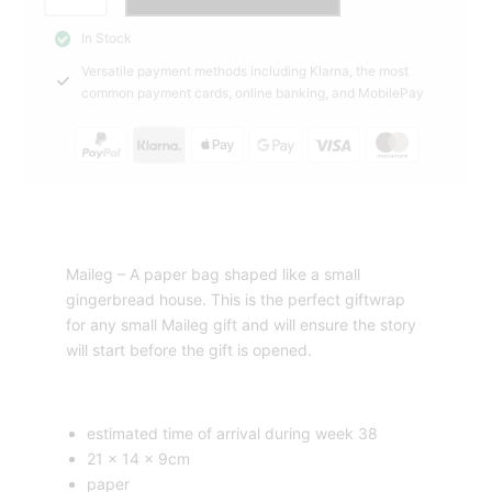
4,00 €.
5,90 €.
Paper
In Stock
bag
Versatile payment methods including Klarna, the most
Maileg
common payment cards, online banking, and MobilePay
quantity
Maileg – A paper bag shaped like a small
gingerbread house. This is the perfect giftwrap
for any small Maileg gift and will ensure the story
will start before the gift is opened.
estimated time of arrival during week 38
21 x 14 x 9cm
paper