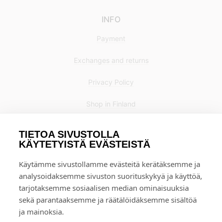
INFO
Payment
Exchanges and returns
Privacy Policy
Shop in Finland
TIETOA SIVUSTOLLA
KÄYTETYISTÄ EVÄSTEISTÄ
Käytämme sivustollamme evästeitä kerätäksemme ja
analysoidaksemme sivuston suorituskykyä ja käyttöä,
tarjotaksemme sosiaalisen median ominaisuuksia
sekä parantaaksemme ja räätälöidäksemme sisältöä
ja mainoksia.