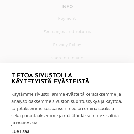
INFO
Payment
Exchanges and returns
Privacy Policy
Shop in Finland
TIETOA SIVUSTOLLA
KÄYTETYISTÄ EVÄSTEISTÄ
Käytämme sivustollamme evästeitä kerätäksemme ja
analysoidaksemme sivuston suorituskykyä ja käyttöä,
tarjotaksemme sosiaalisen median ominaisuuksia
sekä parantaaksemme ja räätälöidäksemme sisältöä
ja mainoksia.
Lue lisää