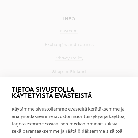
INFO
Payment
Exchanges and returns
Privacy Policy
Shop in Finland
TIETOA SIVUSTOLLA
KÄYTETYISTÄ EVÄSTEISTÄ
Käytämme sivustollamme evästeitä kerätäksemme ja
analysoidaksemme sivuston suorituskykyä ja käyttöä,
tarjotaksemme sosiaalisen median ominaisuuksia
sekä parantaaksemme ja räätälöidäksemme sisältöä