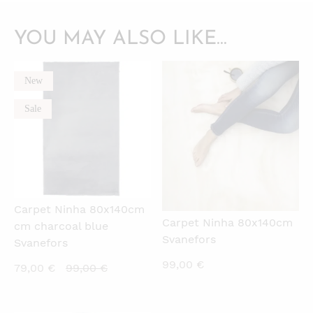
YOU MAY ALSO LIKE…
New
QUICKVIEW
QUICKVIEW
Sale
Carpet Ninha 80x140cm
Carpet Ninha 80x140cm
cm charcoal blue
Svanefors
Svanefors
99,00
€
Current
Original
79,00
€
99,00
€
price
price
is:
was: