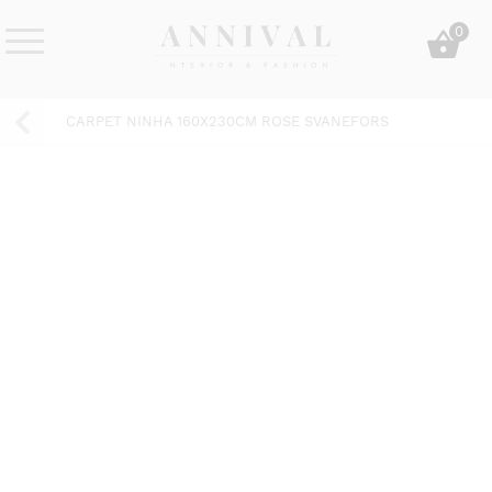
Skip
0
to
content
Annival
Sisustus
Lifestyle-
&
CARPET NINHA 160X230CM ROSE SVANEFORS
&
muoti
sisustusverkkokauppa