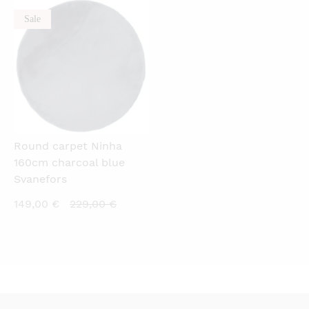
79,00 €.
99,00 €.
Sale
QUICKVIEW
Round carpet Ninha
160cm charcoal blue
Svanefors
Current
Original
149,00
€
229,00
€
price
price
is:
was:
149,00 €.
229,00 €.