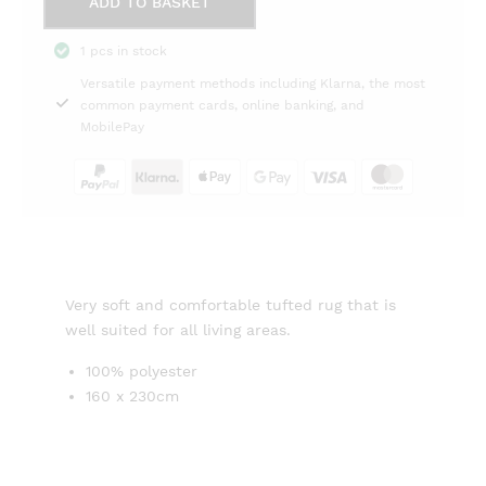
ADD TO BASKET
Ninha
160x230cm
1 pcs in stock
rose
Versatile payment methods including Klarna, the most
Svanefors
common payment cards, online banking, and
quantity
MobilePay
Very soft and comfortable tufted rug that is
well suited for all living areas.
100% polyester
160 x 230cm