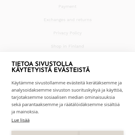
Payment
Exchanges and returns
Privacy Policy
Shop in Finland
TIETOA SIVUSTOLLA
KÄYTETYISTÄ EVÄSTEISTÄ
Käytämme sivustollamme evästeitä kerätäksemme ja
analysoidaksemme sivuston suorituskykyä ja käyttöä,
tarjotaksemme sosiaalisen median ominaisuuksia
sekä parantaaksemme ja räätälöidäksemme sisältöä
ja mainoksia.
Lue lisää
0