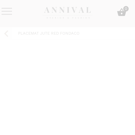
Skip
0
to
content
Annival
Sisustus
Lifestyle-
&
PLACEMAT JUTE RED FONDACO
&
muoti
sisustusverkkokauppa