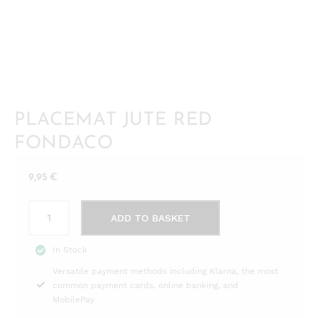
PLACEMAT JUTE RED
FONDACO
9,95
€
PLACEMAT
ADD TO BASKET
Jute
red
In Stock
Fondaco
Versatile payment methods including Klarna, the most
quantity
common payment cards, online banking, and
MobilePay