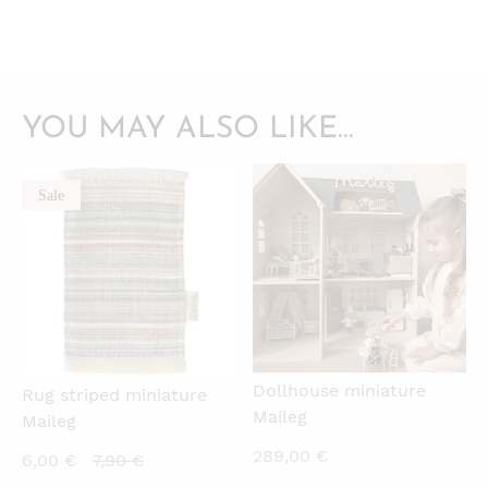
YOU MAY ALSO LIKE…
Sale
QUICKVIEW
QUICKVIEW
Dollhouse miniature
Rug striped miniature
Maileg
Maileg
289,00
€
Current
Original
6,00
€
7,90
€