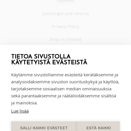
Payment
Exchanges and returns
Privacy Policy
Shop in Finland
TIETOA SIVUSTOLLA
KÄYTETYISTÄ EVÄSTEISTÄ
Käytämme sivustollamme evästeitä kerätäksemme ja
analysoidaksemme sivuston suorituskykyä ja käyttöä,
tarjotaksemme sosiaalisen median ominaisuuksia
sekä parantaaksemme ja räätälöidäksemme sisältöä
ja mainoksia.
Lue lisää
0
SALLI KAIKKI EVÄSTEET
ESTÄ KAIKKI