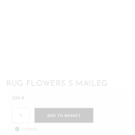
RUG FLOWERS S MAILEG
5,90
€
Rug
ADD TO BASKET
Flowers
S
In Stock
Maileg