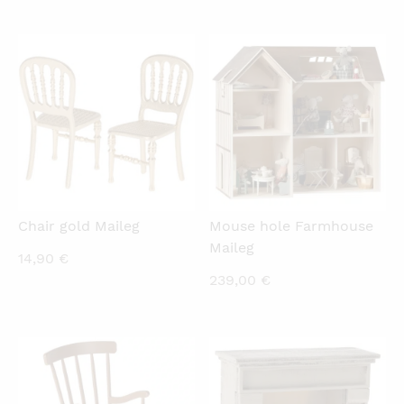
price
price
is:
was:
6,00 €.
7,90 €.
QUICKVIEW
QUICKVIEW
Chair gold Maileg
Mouse hole Farmhouse
Maileg
14,90
€
239,00
€
QUICKVIEW
QUICKVIEW