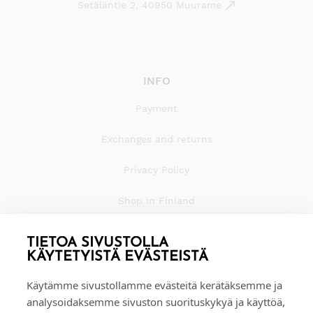
Setäläntie 2, 40950 Muurame
INFO
Payment
Exchanges and returns
Privacy Policy
Shop in Finland
TIETOA SIVUSTOLLA
KÄYTETYISTÄ EVÄSTEISTÄ
Käytämme sivustollamme evästeitä kerätäksemme ja
analysoidaksemme sivuston suorituskykyä ja käyttöä,