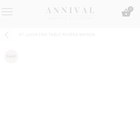
Skip
0
to
content
Annival
Sisustus
Lifestyle-
&
ST. LUCIA END TABLE RIVIÉRA MAISON
&
muoti
sisustusverkkokauppa
Sale!