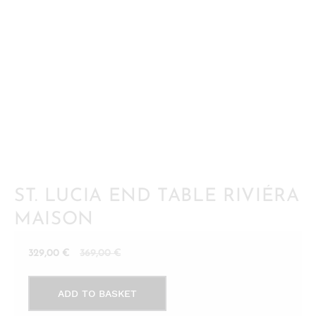
ST. LUCIA END TABLE RIVIÉRA
MAISON
Current
Original
329,00
€
369,00
€
price
price
St.
is:
was:
ADD TO BASKET
Lucia
329,00 €.
369,00 €.
End