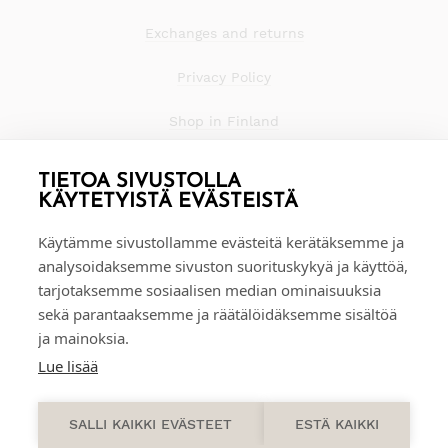
Exchanges and returns
Privacy Policy
Shop in Finland
TIETOA SIVUSTOLLA
KÄYTETYISTÄ EVÄSTEISTÄ
Käytämme sivustollamme evästeitä kerätäksemme ja
analysoidaksemme sivuston suorituskykyä ja käyttöä,
tarjotaksemme sosiaalisen median ominaisuuksia
sekä parantaaksemme ja räätälöidäksemme sisältöä
ja mainoksia.
Lue lisää
0
SALLI KAIKKI EVÄSTEET
ESTÄ KAIKKI