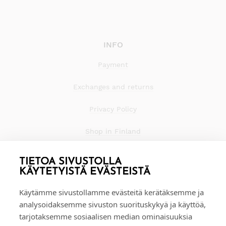
INFO
Payment
Exchanges and returns
Privacy Policy
Shop in Finland
TIETOA SIVUSTOLLA
KÄYTETYISTÄ EVÄSTEISTÄ
Käytämme sivustollamme evästeitä kerätäksemme ja
analysoidaksemme sivuston suorituskykyä ja käyttöä,
tarjotaksemme sosiaalisen median ominaisuuksia