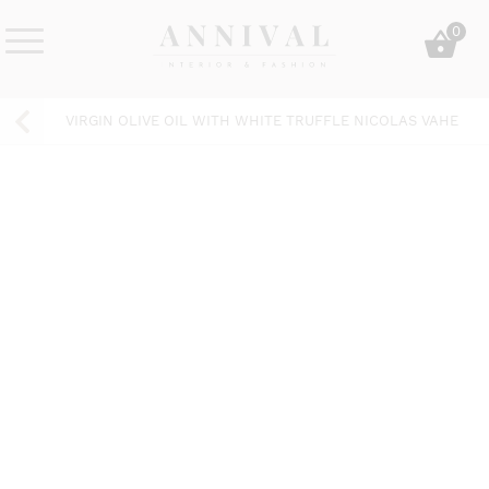
Skip
0
to
content
Annival
Sisustus
Lifestyle-
&
VIRGIN OLIVE OIL WITH WHITE TRUFFLE NICOLAS VAHE
&
muoti
sisustusverkkokauppa