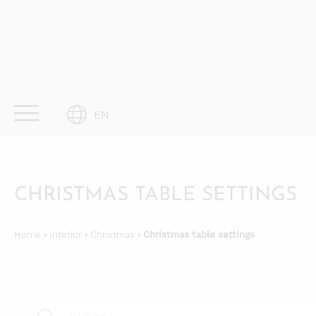
Skip
to
content
EN
CHRISTMAS TABLE SETTINGS
Home
›
Interior
›
Christmas
› Christmas table settings