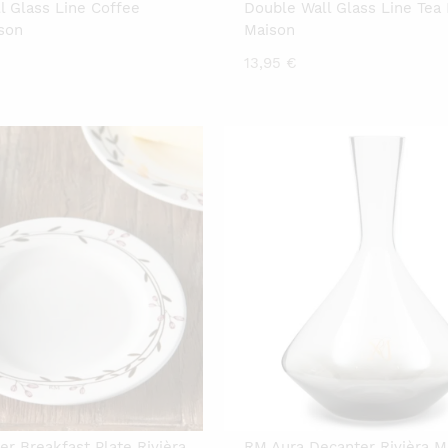
l Glass Line Coffee
Double Wall Glass Line Tea 
ison
Maison
13,95
€
r Breakfast Plate Rivièra
RM Aura Decanter Rivièra M