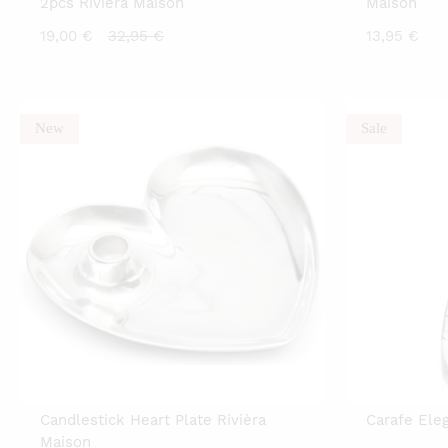
2pcs Rivièra Maison
Maison
Current
Original
19,00
€
32,95
€
13,95
€
price
price
is:
was:
19,00 €.
32,95 €.
New
Sale
Candlestick Heart Plate Rivièra
Carafe Eleg
Maison