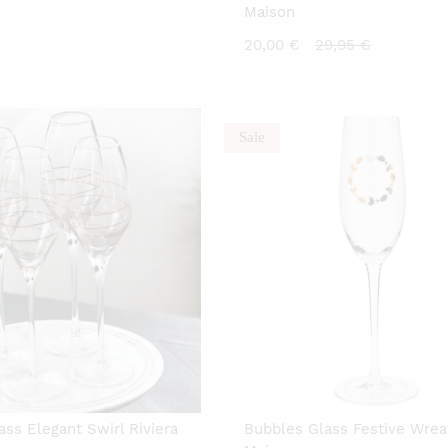
Maison
Current
Original
20,00
€
29,95
€
price
price
is:
was:
20,00 €.
29,95 €.
Sale
ss Elegant Swirl Riviera
Bubbles Glass Festive Wreat