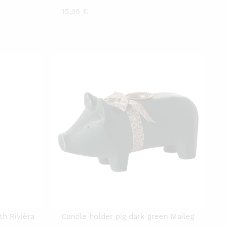
15,95
€
h Rivièra
Candle holder pig dark green Maileg