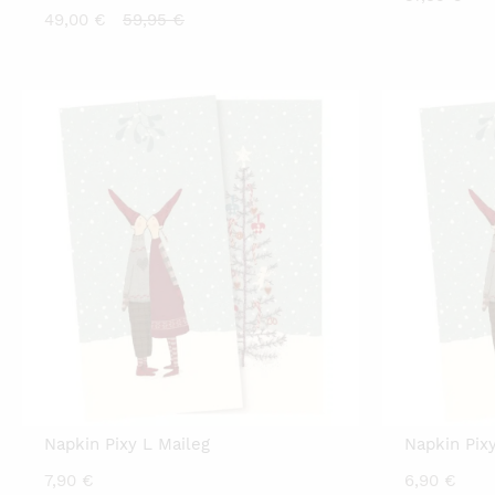
Current
Original
49,00
€
59,95
€
price
price
is:
was:
49,00 €.
59,95 €.
Napkin Pixy L Maileg
Napkin Pix
7,90
€
6,90
€