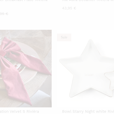
43,95
€
rrent
Original
,95
€
ice
price
was:
00 €.
13,95 €.
Sale
tion Velvet S Rivièra
Bowl Starry Night white Riv