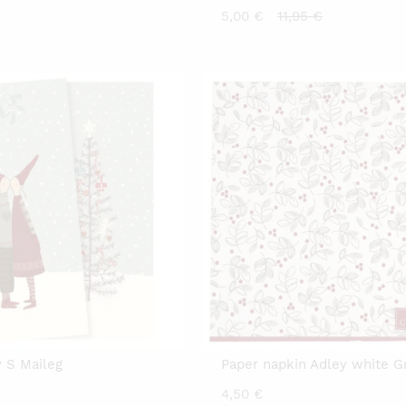
Current
Original
5,00
€
11,95
€
price
price
is:
was:
5,00 €.
11,95 €.
y S Maileg
Paper napkin Adley white G
4,50
€