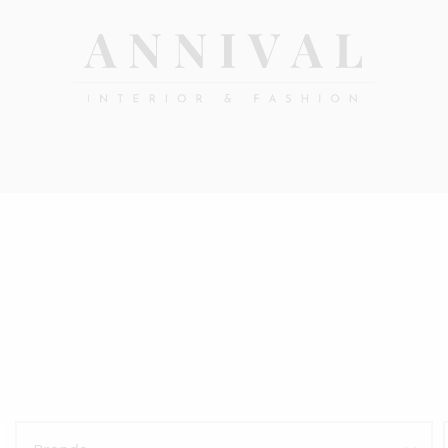
Annival
Sisustus
&
Lifestyle-
muoti
&
sisustusverkkokauppa