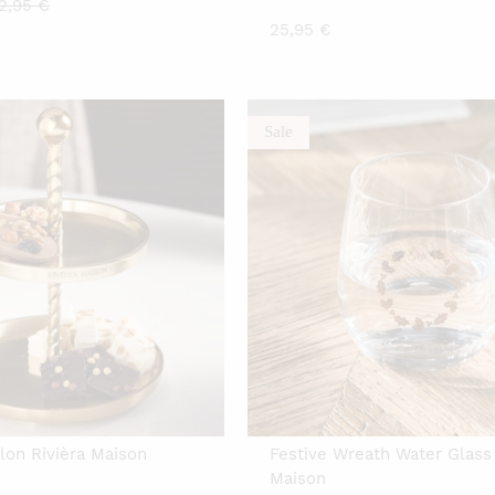
urrent
Original
2,95
€
25,95
€
rice
price
:
was:
4,00 €.
32,95 €.
Sale
lon Rivièra Maison
Festive Wreath Water Glass 
Maison