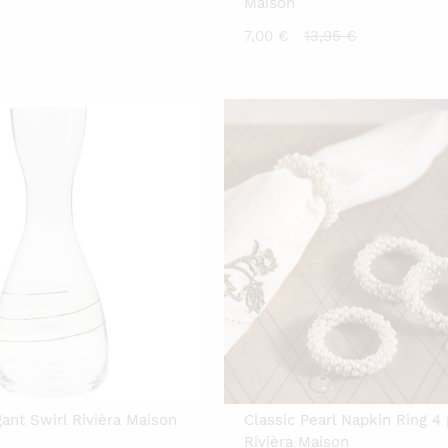
Maison
Current
Original
7,00
€
13,95
€
price
price
is:
was:
7,00 €.
13,95 €.
ant Swirl Rivièra Maison
Classic Pearl Napkin Ring 4
Rivièra Maison