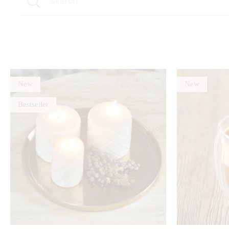
New
New
Bestseller