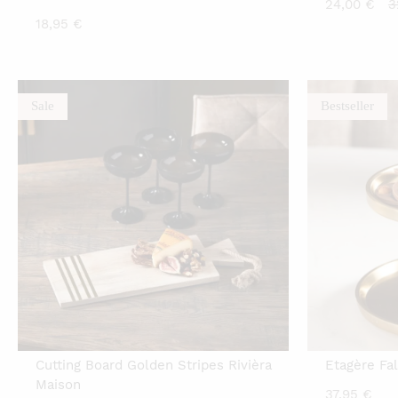
C
24,00
€
3
18,95
€
p
is
2
Sale
Bestseller
Cutting Board Golden Stripes Rivièra
Etagère Fal
Maison
37,95
€