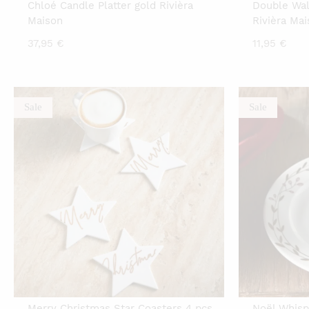
Chloé Candle Platter gold Rivièra
Double Wal
Maison
Rivièra Ma
37,95
€
11,95
€
Sale
Sale
Merry Christmas Star Coasters 4 pcs
Noël Whispe