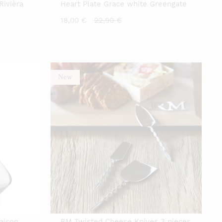
Rivièra
Heart Plate Grace white Greengate
Current
Original
18,00
€
22,90
€
price
price
is:
was:
18,00 €.
22,90 €.
New
aison
RM Twisted Cheese Knives 3 pieces