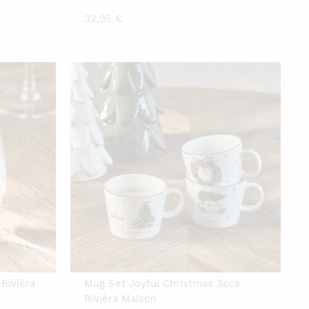
32,95
€
Rivièra
Mug Set Joyful Christmas 3pcs
Rivièra Maison