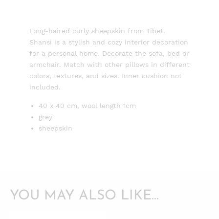
Long-haired curly sheepskin from Tibet.
Shansi is a stylish and cozy interior decoration
for a personal home. Decorate the sofa, bed or
armchair. Match with other pillows in different
colors, textures, and sizes. Inner cushion not
included.
40 x 40 cm, wool length 1cm
grey
sheepskin
YOU MAY ALSO LIKE…