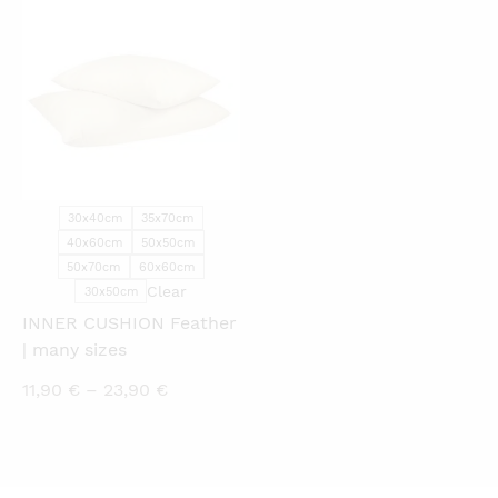
QUICKVIEW
30x40cm
35x70cm
40x60cm
50x50cm
50x70cm
60x60cm
Clear
30x50cm
INNER CUSHION Feather
| many sizes
Price
11,90
€
–
23,90
€
range:
11,90 €
through