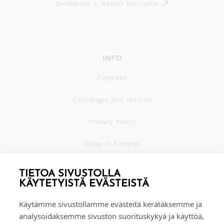
Setäläntie 2, 40950 Muurame
INFO
Payment
Exchanges and returns
Privacy Policy
Shop in Finland
TIETOA SIVUSTOLLA
KÄYTETYISTÄ EVÄSTEISTÄ
Käytämme sivustollamme evästeitä kerätäksemme ja
analysoidaksemme sivuston suorituskykyä ja käyttöä,