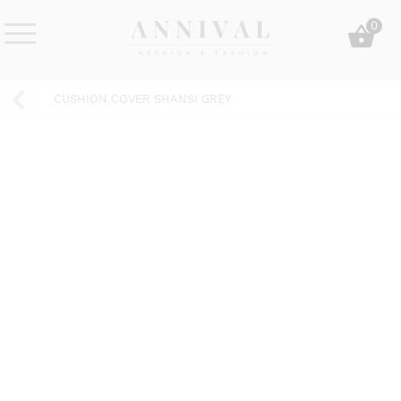
Skip
0
to
content
Annival
Sisustus
Lifestyle-
&
CUSHION COVER SHANSI GREY
&
muoti
sisustusverkkokauppa