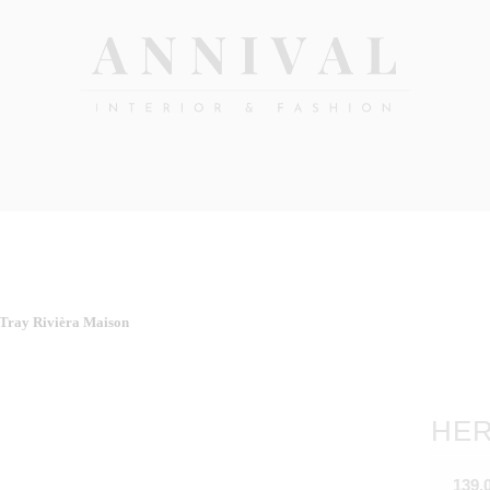
Annival
Sisustus
&
Lifestyle-
muoti
&
sisustusverkkokauppa
 Tray Rivièra Maison
HER
139,