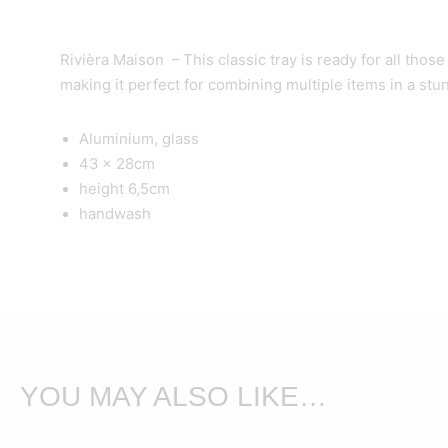
Rivièra Maison – This classic tray is ready for all th
making it perfect for combining multiple items in a stu
Aluminium, glass
43 x 28cm
height 6,5cm
handwash
YOU MAY ALSO LIKE…