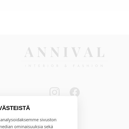
VÄSTEISTÄ
 analysoidaksemme sivuston
 median ominaisuuksia sekä