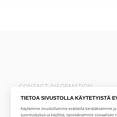
CONTACT INFORMATION
TIETOA SIVUSTOLLA KÄYTETYISTÄ E
+35845 8041481
info@annival.fi
Käytämme sivustollamme evästeitä kerätäksemme ja
suorituskykyä ja käyttöä, tarjotaksemme sosiaalisen
Setäläntie 2, 40950 Muurame