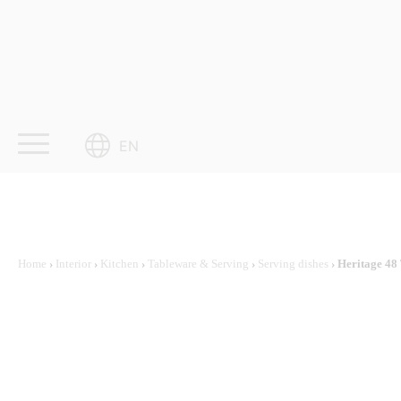
Skip
to
content
EN
Home
›
Interior
›
Kitchen
›
Tableware & Serving
›
Serving dishes
› Heritage 48