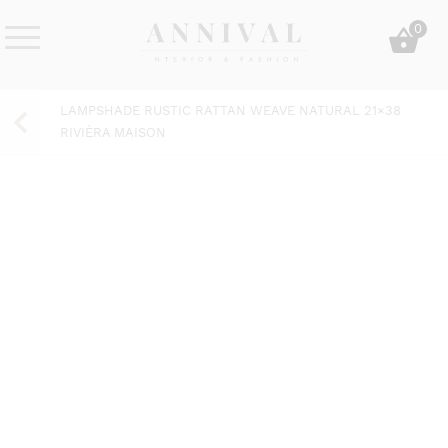
Skip
0
to
content
Annival
Sisustus
Lifestyle-
&
LAMPSHADE RUSTIC RATTAN WEAVE NATURAL 21×38
&
muoti
RIVIÈRA MAISON
sisustusverkkokauppa