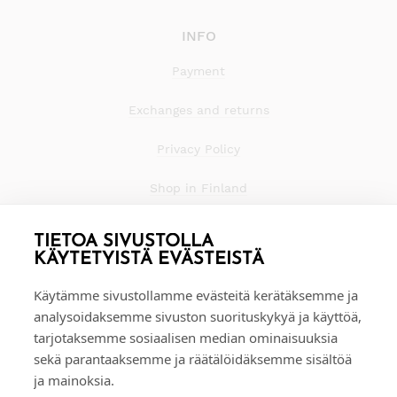
INFO
Payment
Exchanges and returns
Privacy Policy
Shop in Finland
TIETOA SIVUSTOLLA
KÄYTETYISTÄ EVÄSTEISTÄ
Käytämme sivustollamme evästeitä kerätäksemme ja
analysoidaksemme sivuston suorituskykyä ja käyttöä,
tarjotaksemme sosiaalisen median ominaisuuksia
sekä parantaaksemme ja räätälöidäksemme sisältöä
ja mainoksia.