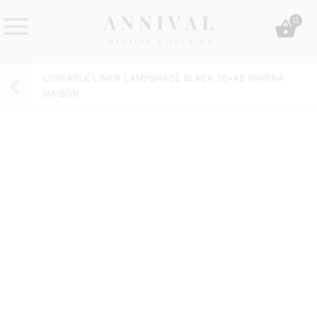
Skip
0
to
content
Annival
Sisustus
Lifestyle-
&
LOVEABLE LINEN LAMPSHADE BLACK 35×45 RIVIERA
&
muoti
MAISON
sisustusverkkokauppa