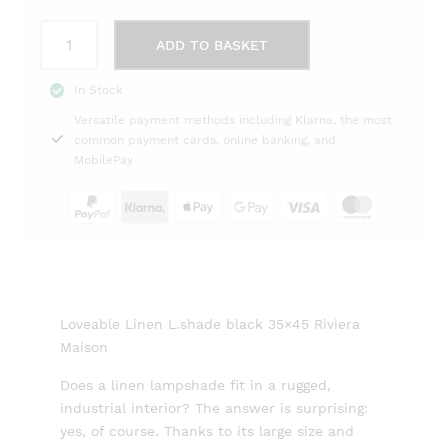
Loveable
ADD TO BASKET
Linen
lampshade
In Stock
black
Versatile payment methods including Klarna, the most
35x45
common payment cards, online banking, and
Riviera
MobilePay
Maison
quantity
Loveable Linen L.shade black 35×45 Riviera
Maison
Does a linen lampshade fit in a rugged,
industrial interior? The answer is surprising:
yes, of course. Thanks to its large size and