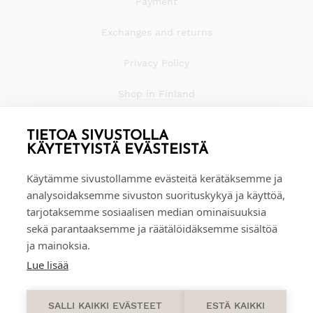
Payment
Exchanges and returns
Privacy Policy
Shop in Finland
TIETOA SIVUSTOLLA
KÄYTETYISTÄ EVÄSTEISTÄ
Käytämme sivustollamme evästeitä kerätäksemme ja
analysoidaksemme sivuston suorituskykyä ja käyttöä,
tarjotaksemme sosiaalisen median ominaisuuksia
sekä parantaaksemme ja räätälöidäksemme sisältöä
ja mainoksia.
Lue lisää
0
SALLI KAIKKI EVÄSTEET
ESTÄ KAIKKI