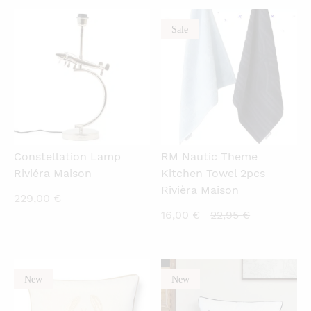
Sale
QUICKVIEW
QUICKVIEW
Constellation Lamp
RM Nautic Theme
Riviéra Maison
Kitchen Towel 2pcs
Rivièra Maison
229,00
€
Current
Original
16,00
€
22,95
€
price
price
is:
was:
16,00 €.
22,95 €.
New
New
QUICKVIEW
QUICKVIEW