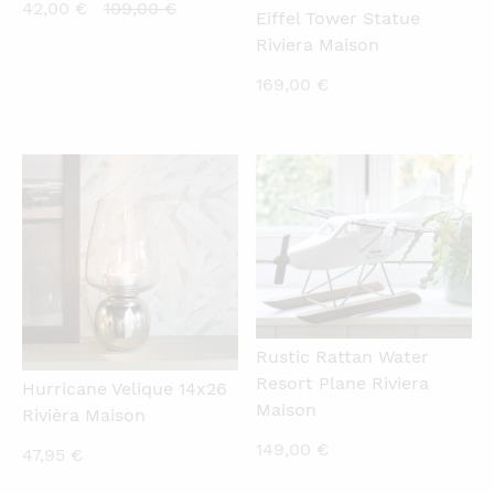
Current
Original
42,00
€
109,00
€
Eiffel Tower Statue
price
price
Riviera Maison
is:
was:
169,00
€
42,00 €.
109,00 €.
QUICKVIEW
QUICKVIEW
Rustic Rattan Water
Resort Plane Riviera
Hurricane Velique 14x26
Maison
Rivièra Maison
149,00
€
47,95
€