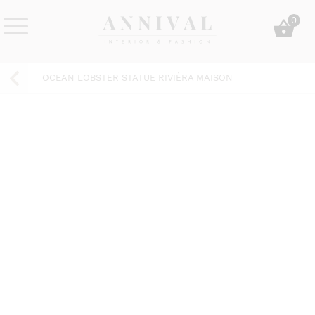
Skip
0
to
content
Annival
Sisustus
Lifestyle-
&
OCEAN LOBSTER STATUE RIVIÈRA MAISON
&
muoti
sisustusverkkokauppa