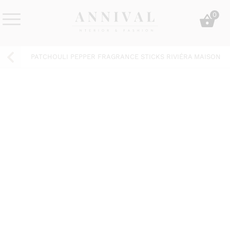
Skip
0
to
content
Annival
Sisustus
Lifestyle-
&
PATCHOULI PEPPER FRAGRANCE STICKS RIVIÉRA MAISON
&
muoti
sisustusverkkokauppa