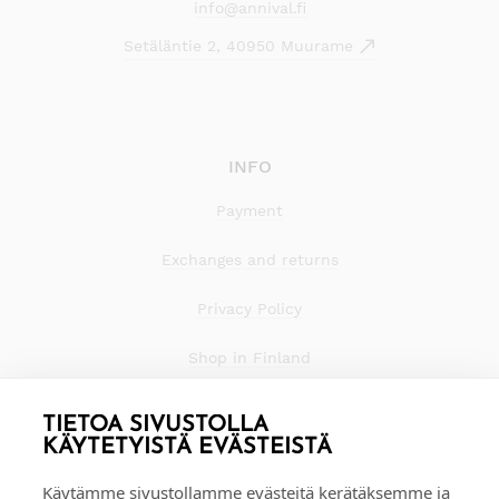
info@annival.fi
Setäläntie 2, 40950 Muurame
INFO
Payment
Exchanges and returns
Privacy Policy
Shop in Finland
TIETOA SIVUSTOLLA
KÄYTETYISTÄ EVÄSTEISTÄ
Käytämme sivustollamme evästeitä kerätäksemme ja