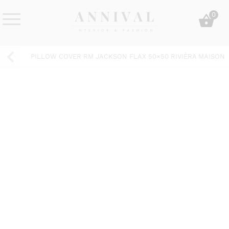
Skip
0
to
content
Annival
Sisustus
Lifestyle-
&
PILLOW COVER RM JACKSON FLAX 50×50 RIVIÈRA MAISON
&
muoti
sisustusverkkokauppa