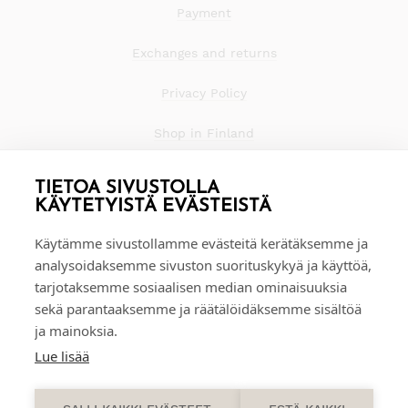
Payment
Exchanges and returns
Privacy Policy
Shop in Finland
TIETOA SIVUSTOLLA
KÄYTETYISTÄ EVÄSTEISTÄ
Käytämme sivustollamme evästeitä kerätäksemme ja
analysoidaksemme sivuston suorituskykyä ja käyttöä,
tarjotaksemme sosiaalisen median ominaisuuksia
sekä parantaaksemme ja räätälöidäksemme sisältöä
ja mainoksia.
Lue lisää
0