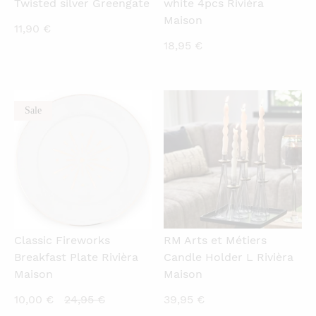
Twisted silver Greengate
white 4pcs Rivièra
Maison
11,90
€
18,95
€
Sale
QUICKVIEW
QUICKVIEW
Classic Fireworks
RM Arts et Métiers
Breakfast Plate Rivièra
Candle Holder L Rivièra
Maison
Maison
Current
Original
10,00
€
24,95
€
39,95
€