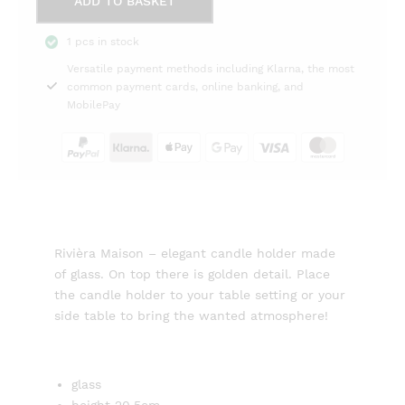
ADD TO BASKET
Arts
et
1 pcs in stock
Métiers
Versatile payment methods including Klarna, the most
Candle
common payment cards, online banking, and
Holder
MobilePay
S
Rivièra
Maison
quantity
Rivièra Maison – elegant candle holder made
of glass. On top there is golden detail. Place
the candle holder to your table setting or your
side table to bring the wanted atmosphere!
glass