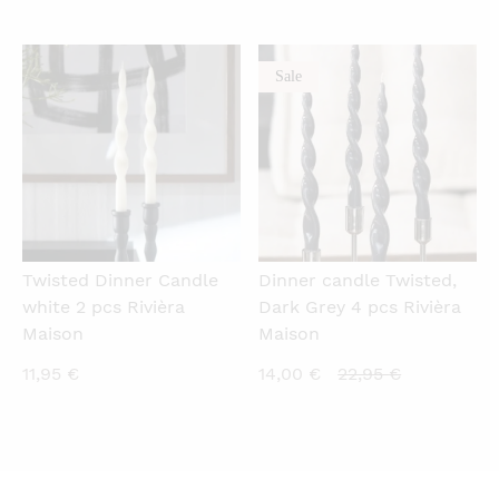
price
price
is:
was:
10,00 €.
24,95 €.
Sale
QUICKVIEW
QUICKVIEW
Twisted Dinner Candle
Dinner candle Twisted,
white 2 pcs Rivièra
Dark Grey 4 pcs Rivièra
Maison
Maison
Current
Original
11,95
€
14,00
€
22,95
€
price
price
is:
was:
14,00 €.
22,95 €.