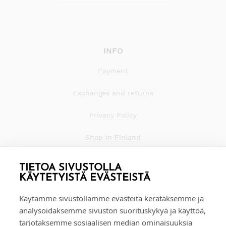
INFO
Payment
Exchanges and returns
Privacy Policy
Shop in Finland
TIETOA SIVUSTOLLA
KÄYTETYISTÄ EVÄSTEISTÄ
Käytämme sivustollamme evästeitä kerätäksemme ja
analysoidaksemme sivuston suorituskykyä ja käyttöä,
tarjotaksemme sosiaalisen median ominaisuuksia