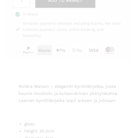
ADD TO BASKET
Arts
et
In Stock
Métiers
Versatile payment methods including Klarna, the most
Candle
common payment cards, online banking, and
Holder
MobilePay
L
Rivièra
Maison
quantity
Rivièra Maison – elegantti kynttilänjalka, jossa
kaunis muotoilu ja kullanvärinen yksityiskohta.
Lasinen kynttilänjalka sopii arkeen ja juhlaan!
glass
height 30,5cm