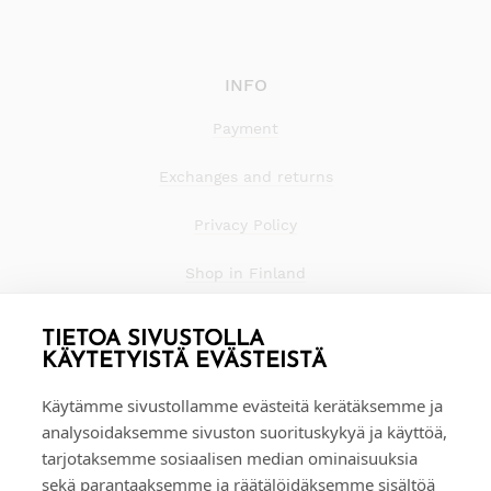
INFO
Payment
Exchanges and returns
Privacy Policy
Shop in Finland
TIETOA SIVUSTOLLA
KÄYTETYISTÄ EVÄSTEISTÄ
Käytämme sivustollamme evästeitä kerätäksemme ja
analysoidaksemme sivuston suorituskykyä ja käyttöä,
tarjotaksemme sosiaalisen median ominaisuuksia
sekä parantaaksemme ja räätälöidäksemme sisältöä