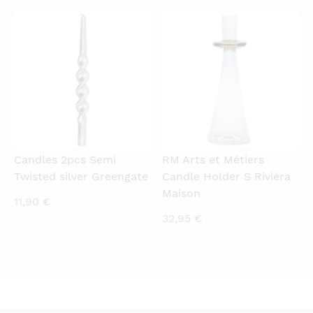
QUICKVIEW
QUICKVIEW
Candles 2pcs Semi
RM Arts et Métiers
Twisted silver Greengate
Candle Holder S Rivièra
Maison
11,90
€
32,95
€