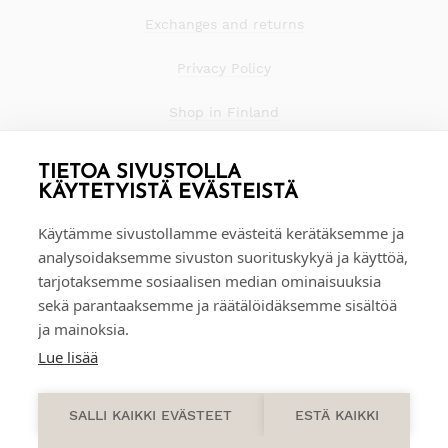
Exchanges and returns
Privacy Policy
Shop in Finland
TIETOA SIVUSTOLLA
KÄYTETYISTÄ EVÄSTEISTÄ
Käytämme sivustollamme evästeitä kerätäksemme ja
analysoidaksemme sivuston suorituskykyä ja käyttöä,
tarjotaksemme sosiaalisen median ominaisuuksia
sekä parantaaksemme ja räätälöidäksemme sisältöä
ja mainoksia.
Lue lisää
0
SALLI KAIKKI EVÄSTEET
ESTÄ KAIKKI