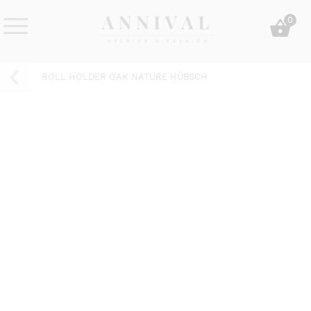
Skip
0
to
content
Annival
Sisustus
Lifestyle-
&
ROLL HOLDER OAK NATURE HÜBSCH
&
muoti
sisustusverkkokauppa