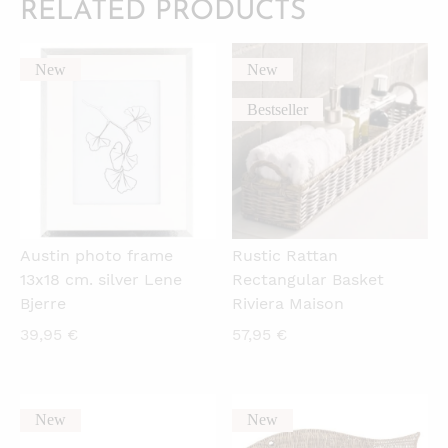
RELATED PRODUCTS
New
New
QUICKVIEW
QUICKVIEW
Bestseller
Austin photo frame
Rustic Rattan
13x18 cm. silver Lene
Rectangular Basket
Bjerre
Riviera Maison
39,95
€
57,95
€
New
New
QUICKVIEW
QUICKVIEW