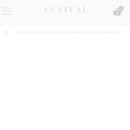
Skip
0
to
content
Annival
Sisustus
Lifestyle-
&
UTENSILS POT RUSTIC RATTAN MEDAN RIVIÈRA MAISON
&
muoti
sisustusverkkokauppa