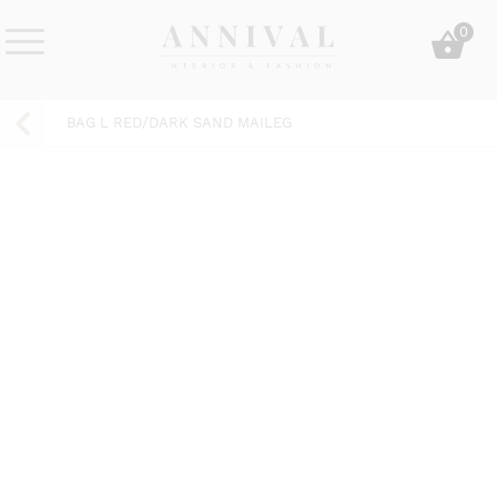
Skip
0
to
content
Annival
Sisustus
Lifestyle-
&
BAG L RED/DARK SAND MAILEG
&
muoti
sisustusverkkokauppa