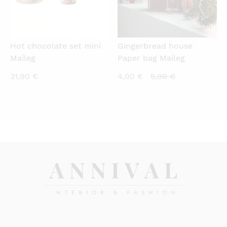
Hot chocolate set mini
Gingerbread house
Maileg
Paper bag Maileg
Current
Original
31,90
€
4,00
€
5,90
€
price
price
is:
was:
4,00 €.
5,90 €.