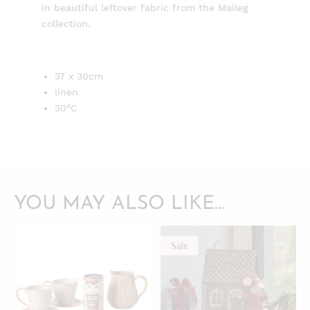
in beautiful leftover fabric from the Maileg
collection.
37 x 30cm
linen
30°C
YOU MAY ALSO LIKE…
Sale
QUICKVIEW
QUICKVIEW