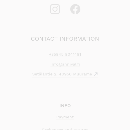
CONTACT INFORMATION
+35845 8041481
info@annival.fi
Setäläntie 2, 40950 Muurame
INFO
Payment
Exchanges and returns