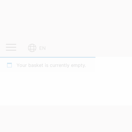
Skip
to
content
EN
CART
Your basket is currently empty.