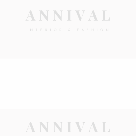
Annival
Sisustus
&
Lifestyle-
muoti
&
sisustusverkkokauppa