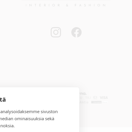
stä
 analysoidaksemme sivuston
 median ominaisuuksia sekä
noksia.