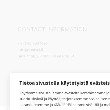
CONTACT INFORMATION
+35845 8041481
info@annival.fi
Setäläntie 2, 40950 Muurame
Tietoa sivustolla käytetyistä evästei
Käytämme sivustollamme evästeitä kerätäksemme ja
suorituskykyä ja käyttöä, tarjotaksemme sosiaalisen
parantaaksemme ja räätälöidäksemme sisältöä ja mai