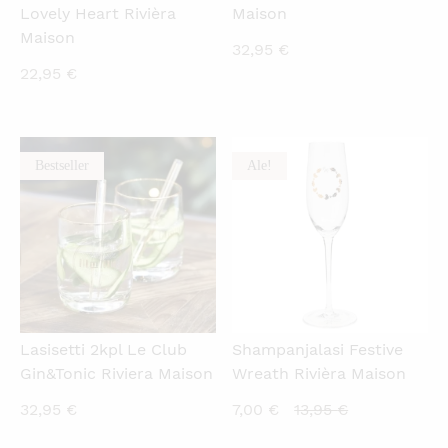
Lovely Heart Rivièra
Maison
Maison
32,95
€
22,95
€
Bestseller
Ale!
KATSO PIKANÄKYMÄ
KATSO PIKANÄKYMÄ
Lasisetti 2kpl Le Club
Shampanjalasi Festive
Gin&Tonic Riviera Maison
Wreath Rivièra Maison
Nykyinen
Alkuperäine
32,95
€
7,00
€
13,95
€
hinta
hinta