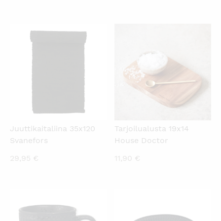
KATSO PIKANÄKYMÄ
KATSO PIKANÄKYMÄ
Juuttikaitaliina 35x120
Tarjoilualusta 19x14
Svanefors
House Doctor
29,95
€
11,90
€
KATSO PIKANÄKYMÄ
KATSO PIKANÄKYMÄ