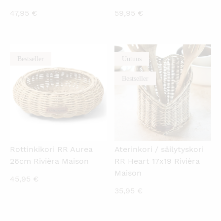
47,95
€
59,95
€
Bestseller
Uutuus
KATSO PIKANÄKYMÄ
KATSO PIKANÄKYMÄ
Bestseller
Rottinkikori RR Aurea
Aterinkori / säilytyskori
26cm Rivièra Maison
RR Heart 17x19 Rivièra
Maison
45,95
€
35,95
€