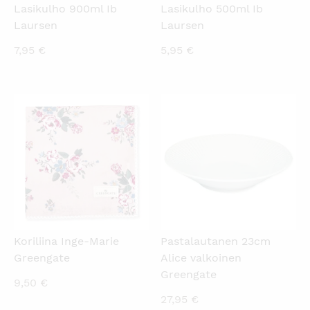
Lasikulho 900ml Ib
Lasikulho 500ml Ib
Laursen
Laursen
7,95
€
5,95
€
KATSO PIKANÄKYMÄ
KATSO PIKANÄKYMÄ
Koriliina Inge-Marie
Pastalautanen 23cm
Greengate
Alice valkoinen
Greengate
9,50
€
27,95
€