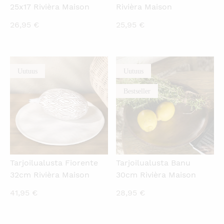
25x17 Rivièra Maison
Rivièra Maison
26,95
€
25,95
€
Uutuus
Uutuus
KATSO PIKANÄKYMÄ
KATSO PIKANÄKYMÄ
Bestseller
Tarjoilualusta Fiorente
Tarjoilualusta Banu
32cm Rivièra Maison
30cm Rivièra Maison
41,95
€
28,95
€