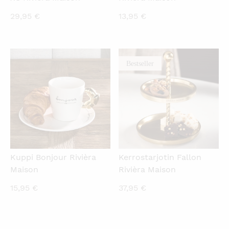
29,95
€
13,95
€
Bestseller
KATSO PIKANÄKYMÄ
KATSO PIKANÄKYMÄ
Kuppi Bonjour Rivièra
Kerrostarjotin Fallon
Maison
Rivièra Maison
15,95
€
37,95
€