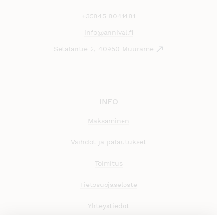
+35845 8041481
info@annival.fi
Setäläntie 2, 40950 Muurame
INFO
Maksaminen
Vaihdot ja palautukset
Toimitus
Tietosuojaseloste
Yhteystiedot