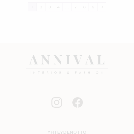
1
2
3
4
…
7
8
9
→
YHTEYDENOTTO