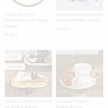
Lautanen 18cm
Tarjoilulautanen Dumont
Woodlands Tree Rivièra
44x28cm Rivièra Maison
Maison
67,95
€
15,95
€
Uutuus
KATSO PIKANÄKYMÄ
KATSO PIKANÄKYMÄ
Bestseller
Tarjoilulautanen Dumont
Lautanen Bonjour
XS Rivièra Maison
Rivièra Maison