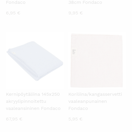
Fondaco
38cm Fondaco
6,95
€
9,95
€
KATSO PIKANÄKYMÄ
KATSO PIKANÄKYMÄ
Kernipöytäliina 145x250
Koriliina/kangasservetti
akryylipinnoitettu
vaaleanpunainen
vaaleansininen Fondaco
Fondaco
67,95
€
5,95
€