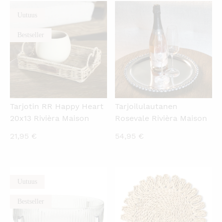
Uutuus
KATSO PIKANÄKYMÄ
KATSO PIKANÄKYMÄ
Bestseller
Tarjotin RR Happy Heart
Tarjoilulautanen
20x13 Rivièra Maison
Rosevale Rivièra Maison
21,95
€
54,95
€
Uutuus
KATSO PIKANÄKYMÄ
KATSO PIKANÄKYMÄ
Bestseller