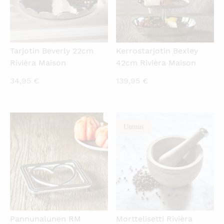
Tarjotin Beverly 22cm
Kerrostarjotin Bexley
Rivièra Maison
42cm Rivièra Maison
34,95
€
139,95
€
Uutuus
KATSO PIKANÄKYMÄ
KATSO PIKANÄKYMÄ
Pannunalunen RM
Morttelisetti Rivièra