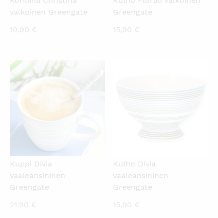
Koriliina Christina
Kulho Florali valkoinen
valkoinen Greengate
Greengate
10,90
€
15,90
€
KATSO PIKANÄKYMÄ
KATSO PIKANÄKYMÄ
Kuppi Divia
Kulho Divia
vaaleansininen
vaaleansininen
Greengate
Greengate
21,90
€
15,90
€