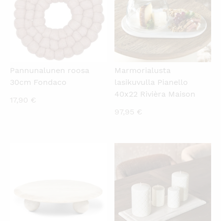
Pannunalunen roosa
Marmorialusta
30cm Fondaco
lasikuvulla Pianello
40x22 Rivièra Maison
17,90
€
97,95
€
KATSO PIKANÄKYMÄ
KATSO PIKANÄKYMÄ