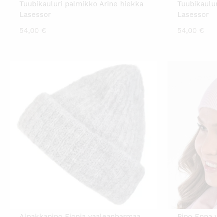
Tuubikauluri palmikko Arine hiekka
Tuubikaulu
Lasessor
Lasessor
54,00
€
54,00
€
Alpakkapipo Fionja vaaleanharmaa
Pipo Enna 