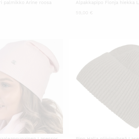
ri palmikko Arine roosa
Alpakkapipo Fionja hiekka 
59,00
€
vaaleanpunainen Lasessor
Pipo Halla oliivinvihreä Las