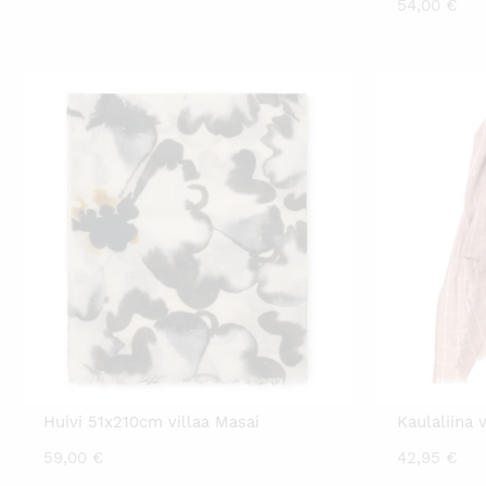
54,00
€
hinta
hinta
on:
oli:
25,00 €.
37,95 €.
Huivi 51x210cm villaa Masai
Kaulaliina 
59,00
€
42,95
€