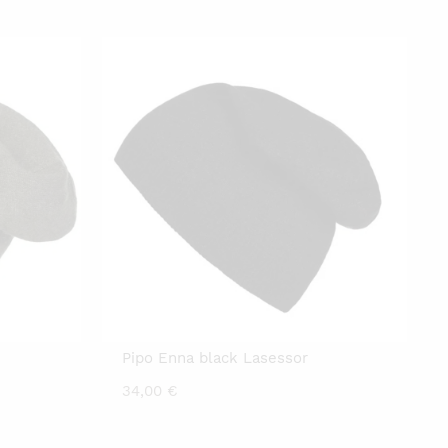
Pipo Enna black Lasessor
34,00
€