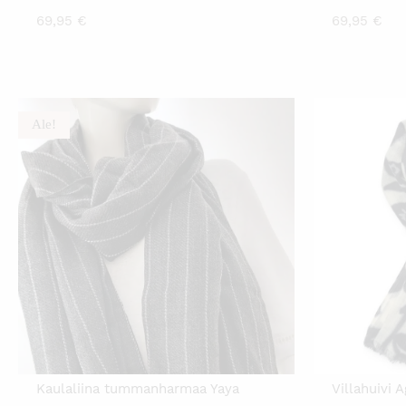
69,95
€
69,95
€
Ale!
Kaulaliina tummanharmaa Yaya
Villahuivi 