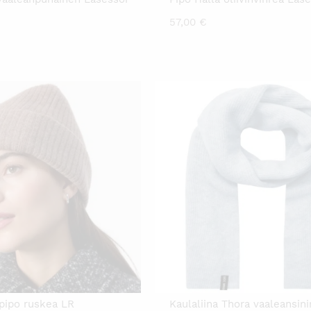
57,00
€
apipo ruskea LR
Kaulaliina Thora vaaleansin