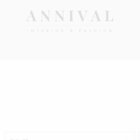
Annival
Sisustus
&
Lifestyle-
muoti
&
sisustusverkkokauppa