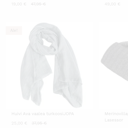
Nykyinen
Alkuperäinen
19,00
€
47,95
€
49,00
€
hinta
hinta
on:
oli:
19,00 €.
47,95 €.
Ale!
Huivi Ava vaalea turkoosiJOPA
Merinovill
Lasessor
Nykyinen
Alkuperäinen
25,00
€
37,95
€