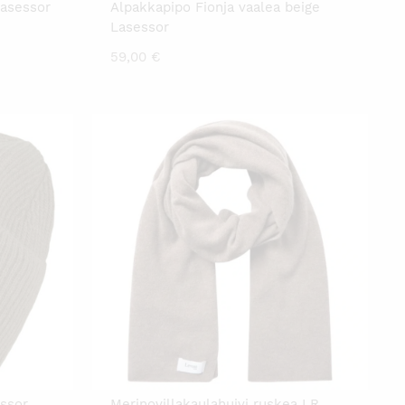
Lasessor
Alpakkapipo Fionja vaalea beige
Lasessor
59,00
€
essor
Merinovillakaulahuivi ruskea LR