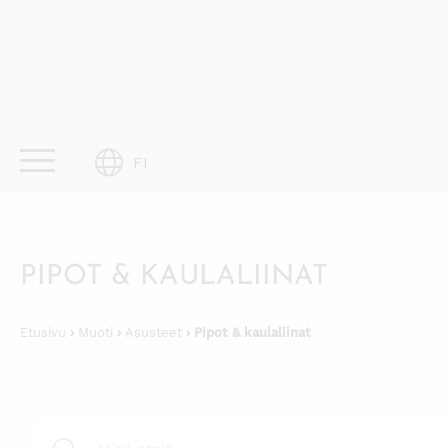
Skip
to
content
FI
PIPOT & KAULALIINAT
Etusivu
›
Muoti
›
Asusteet
› Pipot & kaulaliinat