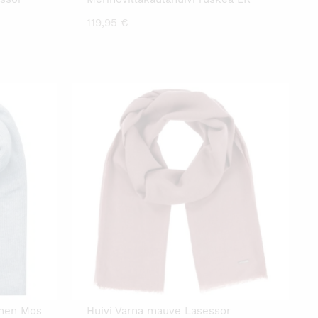
119,95
€
inen Mos
Huivi Varna mauve Lasessor