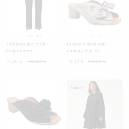
34
40
37
38
Juhlahousut pitsi
Rusettipistokkaat
Rosemunde
nahkaa platina
Nykyinen
Alkuperäinen
Nykyinen
Alkuperäi
74,00
€
149,00
€
79,00
€
119,00
€
hinta
hinta
hinta
hinta
on:
oli:
on:
oli:
74,00 €.
149,00 €.
79,00 €.
119,00 €.
Uutuus
KATSO PIKANÄKYMÄ
KATSO PIKANÄKYMÄ