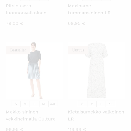
Pitsipusero
Maxihame
luonnonvalkoinen
tummansininen LR
79,00
€
69,95
€
Bestseller
Uutuus
KATSO PIKANÄKYMÄ
KATSO PIKANÄKYMÄ
S
M
L
XL
XXL
S
M
L
XL
Mekko sininen
Kietaisumekko valkoinen
vekkihelmalla Culture
LR
99,95
€
119,99
€