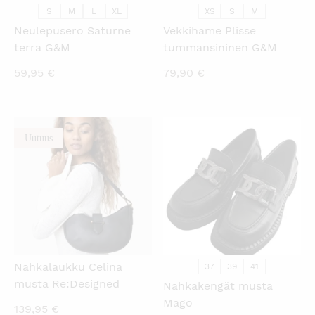
S
M
L
XL
XS
S
M
Neulepusero Saturne
Vekkihame Plisse
terra G&M
tummansininen G&M
59,95
€
79,90
€
Uutuus
KATSO PIKANÄKYMÄ
KATSO PIKANÄKYMÄ
Nahkalaukku Celina
37
39
41
musta Re:Designed
Nahkakengät musta
Mago
139,95
€