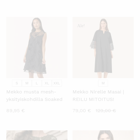
Ale!
KATSO PIKANÄKYMÄ
KATSO PIKANÄKYMÄ
S
M
L
XL
XXL
M
Mekko musta mesh-
Mekko Nirelle Masai |
yksityiskohdilla Soaked
REILU MITOITUS!
Nykyinen
Alkuperäi
89,95
€
79,00
€
129,00
€
hinta
hinta
on:
oli:
79,00 €.
129,00 €.
KATSO PIKANÄKYMÄ
KATSO PIKANÄKYMÄ