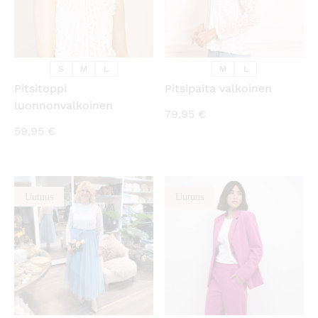
S
M
L
M
L
Pitsitoppi
Pitsipaita valkoinen
luonnonvalkoinen
79,95
€
59,95
€
Uutuus
Uutuus
KATSO PIKANÄKYMÄ
KATSO PIKANÄKYMÄ