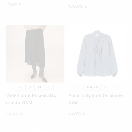
17,00
€
139,00
€
KATSO PIKANÄKYMÄ
KATSO PIKANÄKYMÄ
XS
S
M
L
1
Koko 0
Vekkihame Pliseerattu
Pusero Spendide sininen
musta G&M
G&M
79,90
€
65,95
€