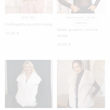
S/M
M/L
Oliivinvihreä
Musta
Valkoinen
Kukkapaita puuteriroosa
Mesh-pusero | kolme
79,95
€
sävyä
29,95
€
KATSO PIKANÄKYMÄ
KATSO PIKANÄKYMÄ