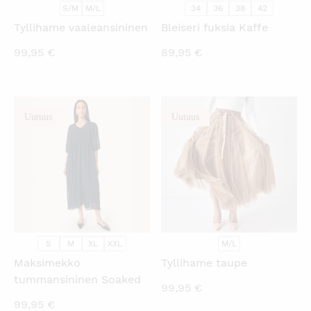
S/M
M/L
34
36
38
42
Tyllihame vaaleansininen
Bleiseri fuksia Kaffe
99,95
€
89,95
€
Uutuus
Uutuus
KATSO PIKANÄKYMÄ
KATSO PIKANÄKYMÄ
S
M
XL
XXL
M/L
Maksimekko
Tyllihame taupe
tummansininen Soaked
99,95
€
99,95
€