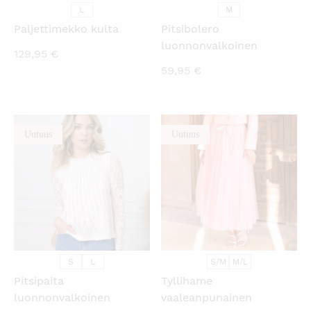
L
M
Paljettimekko kulta
Pitsibolero
luonnonvalkoinen
129,95
€
59,95
€
Uutuus
Uutuus
KATSO PIKANÄKYMÄ
KATSO PIKANÄKYMÄ
S
L
S/M
M/L
Pitsipaita
Tyllihame
luonnonvalkoinen
vaaleanpunainen