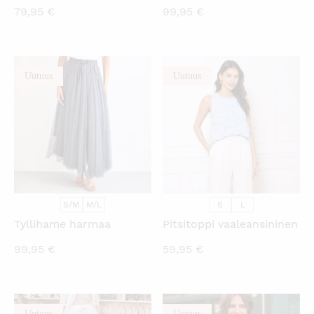
79,95
€
99,95
€
Uutuus
Uutuus
KATSO PIKANÄKYMÄ
KATSO PIKANÄKYMÄ
S/M
M/L
S
L
Tyllihame harmaa
Pitsitoppi vaaleansininen
99,95
€
59,95
€
Uutuus
Uutuus
KATSO PIKANÄKYMÄ
KATSO PIKANÄKYMÄ