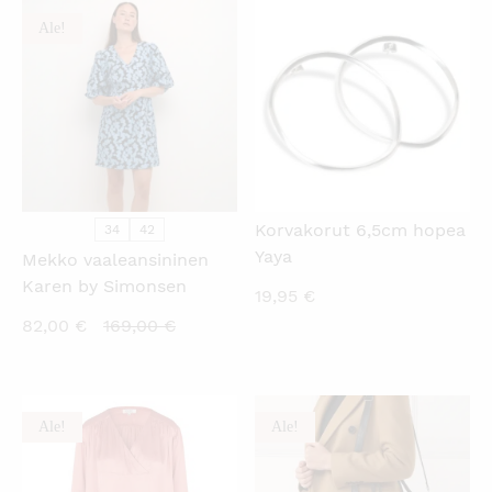
Ale!
KATSO PIKANÄKYMÄ
KATSO PIKANÄKYMÄ
Korvakorut 6,5cm hopea
34
42
Yaya
Mekko vaaleansininen
Karen by Simonsen
19,95
€
Nykyinen
Alkuperäinen
82,00
€
169,00
€
hinta
hinta
on:
oli:
82,00 €.
169,00 €.
Ale!
Ale!
KATSO PIKANÄKYMÄ
KATSO PIKANÄKYMÄ