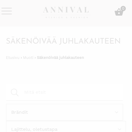
Skip
0
to
content
Annival
Sisustus
Lifestyle-
&
&
muoti
SÄKENÖIVÄÄ JUHLAKAUTEEN
sisustusverkkokauppa
Etusivu
›
Muoti
› Säkenöivää juhlakauteen