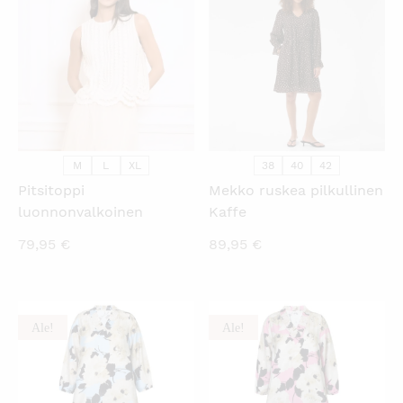
KATSO PIKANÄKYMÄ
KATSO PIKANÄKYMÄ
M
L
XL
38
40
42
Pitsitoppi
Mekko ruskea pilkullinen
luonnonvalkoinen
Kaffe
79,95
€
89,95
€
Ale!
Ale!
KATSO PIKANÄKYMÄ
KATSO PIKANÄKYMÄ