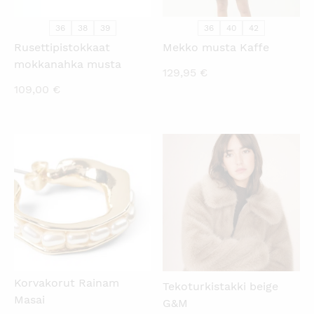
36
38
39
36
40
42
Rusettipistokkaat
Mekko musta Kaffe
mokkanahka musta
129,95
€
109,00
€
KATSO PIKANÄKYMÄ
KATSO PIKANÄKYMÄ
Korvakorut Rainam
Tekoturkistakki beige
Masai
G&M