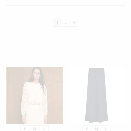
1
2
→
KATSO PIKANÄKYMÄ
KATSO PIKANÄKYMÄ
S
M
L
S
M
L