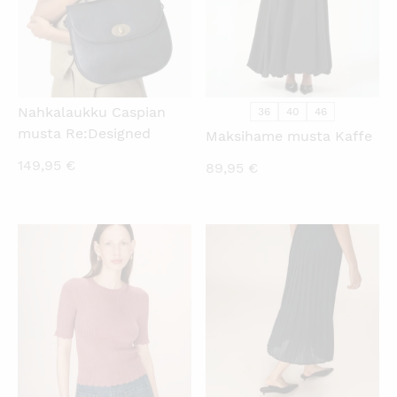
Nahkalaukku Caspian
36
40
46
musta Re:Designed
Maksihame musta Kaffe
149,95
€
89,95
€
KATSO PIKANÄKYMÄ
KATSO PIKANÄKYMÄ