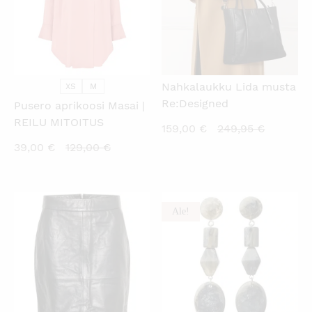
Nahkalaukku Lida musta
XS
M
Re:Designed
Pusero aprikoosi Masai |
REILU MITOITUS
Nykyinen
Alkuperä
159,00
€
249,95
€
Nykyinen
Alkuperäinen
hinta
hinta
39,00
€
129,00
€
hinta
hinta
on:
oli:
on:
oli:
159,00 €.
249,95 €
39,00 €.
129,00 €.
Ale!
KATSO PIKANÄKYMÄ
KATSO PIKANÄKYMÄ