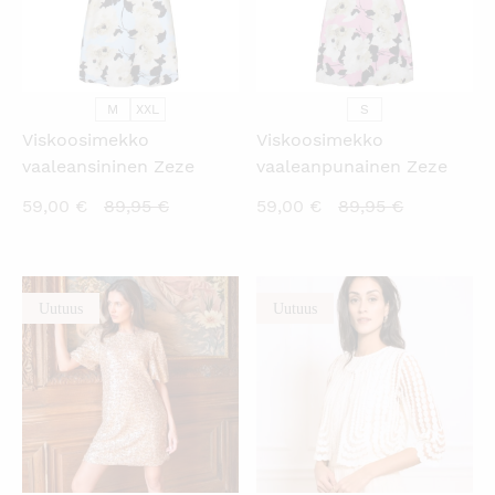
M
XXL
S
Viskoosimekko
Viskoosimekko
vaaleansininen Zeze
vaaleanpunainen Zeze
Nykyinen
Alkuperäinen
Nykyinen
Alkuperäi
59,00
€
89,95
€
59,00
€
89,95
€
hinta
hinta
hinta
hinta
on:
oli:
on:
oli:
59,00 €.
89,95 €.
59,00 €.
89,95 €.
Uutuus
Uutuus
KATSO PIKANÄKYMÄ
KATSO PIKANÄKYMÄ