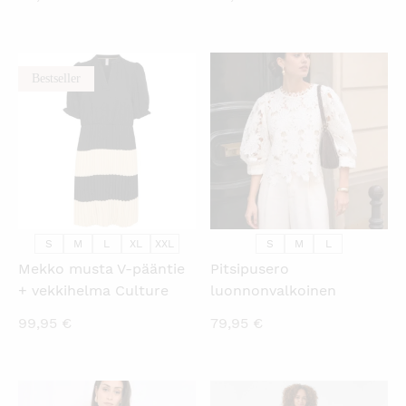
Bestseller
KATSO PIKANÄKYMÄ
KATSO PIKANÄKYMÄ
S
M
L
XL
XXL
S
M
L
Mekko musta V-pääntie
Pitsipusero
+ vekkihelma Culture
luonnonvalkoinen
99,95
€
79,95
€