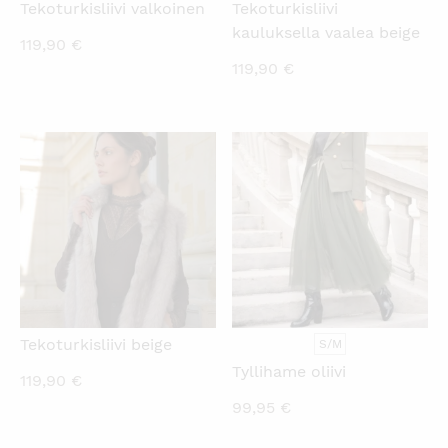
Tekoturkisliivi valkoinen
Tekoturkisliivi
kauluksella vaalea beige
119,90
€
119,90
€
KATSO PIKANÄKYMÄ
KATSO PIKANÄKYMÄ
Tekoturkisliivi beige
S/M
Tyllihame oliivi
119,90
€
99,95
€