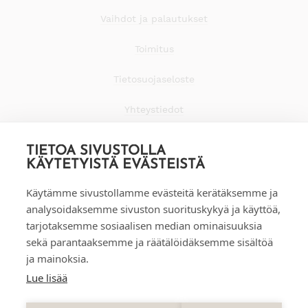
Vaihdot ja palautukset
Toimitus
Tietosuojaseloste
Yhteystiedot
TIETOA SIVUSTOLLA
KÄYTETYISTÄ EVÄSTEISTÄ
Käytämme sivustollamme evästeitä kerätäksemme ja
analysoidaksemme sivuston suorituskykyä ja käyttöä,
tarjotaksemme sosiaalisen median ominaisuuksia
sekä parantaaksemme ja räätälöidäksemme sisältöä
ja mainoksia.
Lue lisää