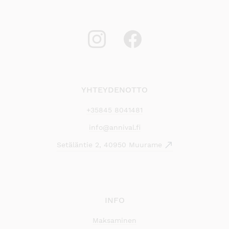
YHTEYDENOTTO
+35845 8041481
info@annival.fi
Setäläntie 2, 40950 Muurame
INFO
Maksaminen