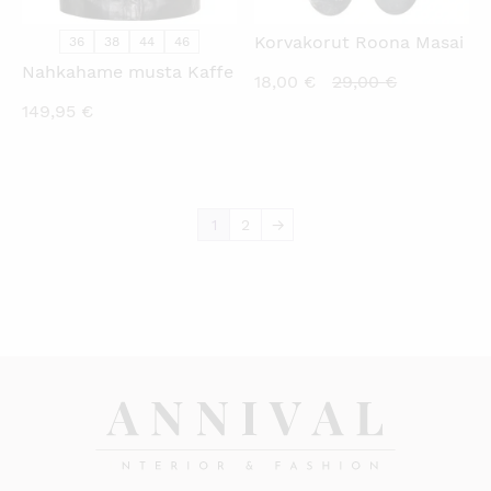
Korvakorut Roona Masai
36
38
44
46
Nahkahame musta Kaffe
Nykyinen
Alkuperäin
18,00
€
29,00
€
hinta
hinta
149,95
€
on:
oli:
18,00 €.
29,00 €.
1
2
→