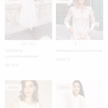
S/M
M/L
M
L
Tyllihame
Satiinipaita puuteriroosa
luonnonvalkoinen
69,90
€
99,95
€
Uutuus
Uutuus
KATSO PIKANÄKYMÄ
KATSO PIKANÄKYMÄ