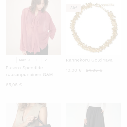
Ale!
KATSO PIKANÄKYMÄ
KATSO PIKANÄKYMÄ
Rannekoru Gold Yaya
1
2
Koko 0
Pusero Spendide
Nykyinen
Alkuperäin
10,00
€
24,95
€
roosanpunainen G&M
hinta
hinta
65,95
€
on:
oli:
10,00 €.
24,95 €.
KATSO PIKANÄKYMÄ
KATSO PIKANÄKYMÄ