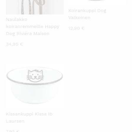
Koirankuppi Dog
Valkoinen
Naulakko
koiranremmeille Happy
12,90
€
Dog Riviéra Maison
34,95
€
KATSO PIKANÄKYMÄ
Kissankuppi Kissa Ib
Laursen
7,95
€