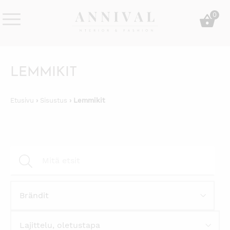
Skip
0
to
content
Annival
Sisustus
Lifestyle-
&
&
muoti
LEMMIKIT
sisustusverkkokauppa
Etusivu
›
Sisustus
› Lemmikit