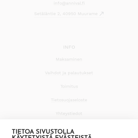
info@annival.fi
Setäläntie 2, 40950 Muurame
INFO
Maksaminen
Vaihdot ja palautukset
Toimitus
Tietosuojaseloste
Yhteystiedot
TIETOA SIVUSTOLLA