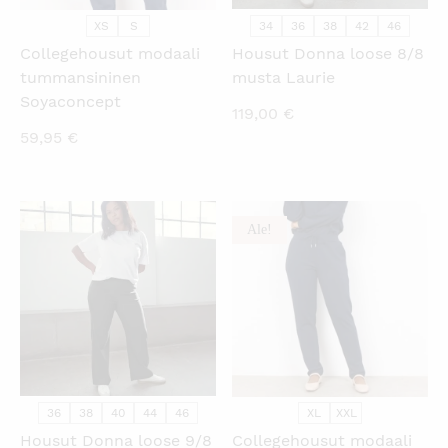
XS
S
34
36
38
42
46
Collegehousut modaali
Housut Donna loose 8/8
tummansininen
musta Laurie
Soyaconcept
119,00
€
59,95
€
Ale!
KATSO PIKANÄKYMÄ
KATSO PIKANÄKYMÄ
36
38
40
44
46
XL
XXL
Housut Donna loose 9/8
Collegehousut modaali