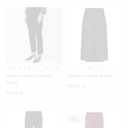
on:
oli:
45,00 €.
65,95 €.
45,00 €.
65,95 €.
KATSO PIKANÄKYMÄ
KATSO PIKANÄKYMÄ
XS
S
M
L
XL
XXL
M
XL
Housut musta jersey
Housut musta Masai
Masai
109,00
€
99,00
€
Ale!
KATSO PIKANÄKYMÄ
KATSO PIKANÄKYMÄ