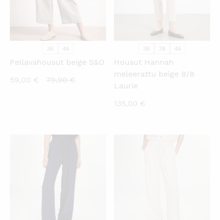
36
46
36
38
46
Pellavahousut beige S&O
Housut Hannah
meleerattu beige 8/8
Nykyinen
Alkuperäinen
59,00
€
79,90
€
Laurie
hinta
hinta
135,00
€
on:
oli:
59,00 €.
79,90 €.
KATSO PIKANÄKYMÄ
KATSO PIKANÄKYMÄ