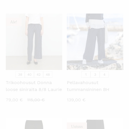
hinta
hinta
hinta
hinta
on:
oli:
on:
oli:
62,00 €.
89,95 €.
89,00 €.
119,00 €.
Ale!
KATSO PIKANÄKYMÄ
KATSO PIKANÄKYMÄ
38
40
42
48
1
3
4
Trikoohousut Donna
Pellavahousut
loose siniraita 8/8 Laurie
tummansininen BH
Nykyinen
Alkuperäinen
79,00
€
115,00
€
139,00
€
hinta
hinta
on:
oli:
79,00 €.
115,00 €.
Uutuus
KATSO PIKANÄKYMÄ
KATSO PIKANÄKYMÄ