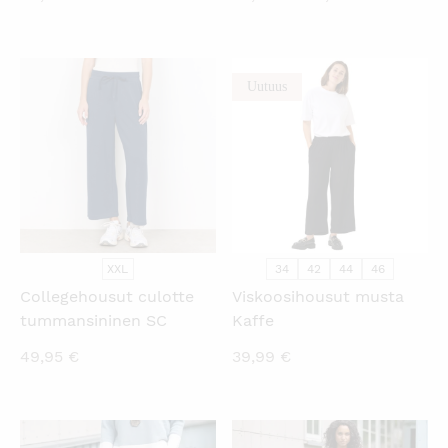
hinta
hinta
on:
oli:
39,00 €.
59,95 €.
Uutuus
KATSO PIKANÄKYMÄ
KATSO PIKANÄKYMÄ
XXL
34
42
44
46
Collegehousut culotte
Viskoosihousut musta
tummansininen SC
Kaffe
49,95
€
39,99
€