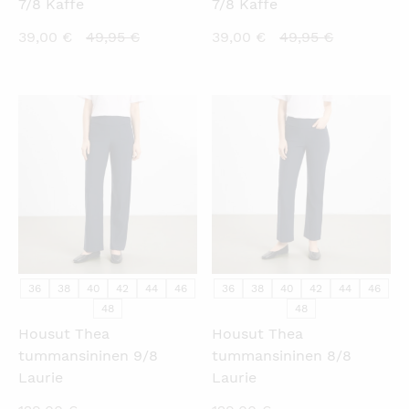
7/8 Kaffe
7/8 Kaffe
Nykyinen
Alkuperäinen
Nykyinen
Alkuperäi
39,00
€
49,95
€
39,00
€
49,95
€
hinta
hinta
hinta
hinta
on:
oli:
on:
oli:
39,00 €.
49,95 €.
39,00 €.
49,95 €.
KATSO PIKANÄKYMÄ
KATSO PIKANÄKYMÄ
36
38
40
42
44
46
36
38
40
42
44
46
48
48
Housut Thea
Housut Thea
tummansininen 9/8
tummansininen 8/8
Laurie
Laurie