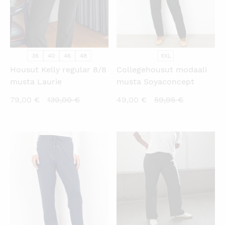
36
40
46
48
XXL
Housut Kelly regular 8/8
Collegehousut modaali
musta Laurie
musta Soyaconcept
Nykyinen
Alkuperäinen
Nykyinen
Alkuperäi
79,00
€
139,00
€
49,00
€
59,95
€
hinta
hinta
hinta
hinta
on:
oli:
on:
oli:
79,00 €.
139,00 €.
49,00 €.
59,95 €.
KATSO PIKANÄKYMÄ
KATSO PIKANÄKYMÄ