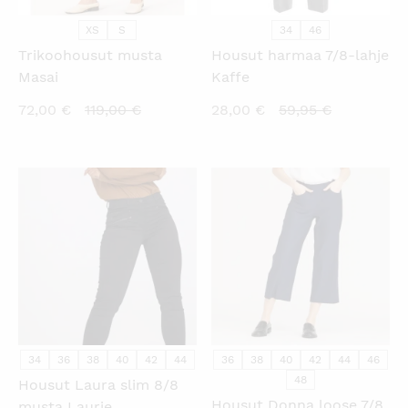
XS
S
34
46
Trikoohousut musta
Housut harmaa 7/8-lahje
Masai
Kaffe
Nykyinen
Alkuperäinen
Nykyinen
Alkuperäi
72,00
€
119,00
€
28,00
€
59,95
€
hinta
hinta
hinta
hinta
on:
oli:
on:
oli:
72,00 €.
119,00 €.
28,00 €.
59,95 €.
KATSO PIKANÄKYMÄ
KATSO PIKANÄKYMÄ
34
36
38
40
42
44
36
38
40
42
44
46
48
Housut Laura slim 8/8
Housut Donna loose 7/8
musta Laurie