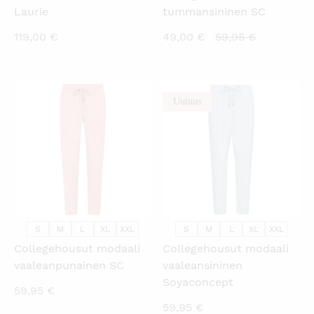
Laurie
tummansininen SC
Nykyinen
Alkuperäi
119,00
€
49,00
€
59,95
€
hinta
hinta
on:
oli:
49,00 €.
59,95 €.
Uutuus
KATSO PIKANÄKYMÄ
KATSO PIKANÄKYMÄ
S
M
L
XL
XXL
S
M
L
XL
XXL
Collegehousut modaali
Collegehousut modaali
vaaleanpunainen SC
vaaleansininen
Soyaconcept
59,95
€
59,95
€