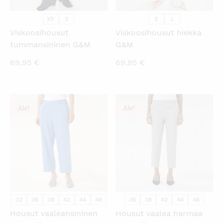
XS
S
S
L
Viskoosihousut
Viskoosihousut hiekka
tummansininen G&M
G&M
69,95
€
69,95
€
Ale!
Ale!
KATSO PIKANÄKYMÄ
KATSO PIKANÄKYMÄ
32
36
38
42
44
46
36
38
42
44
46
Housut vaaleansininen
Housut vaalea harmaa