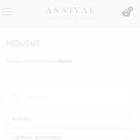
Skip
0
to
content
Annival
Sisustus
Lifestyle-
&
&
muoti
HOUSUT
sisustusverkkokauppa
Etusivu
›
Muoti
›
Alaosat
› Housut