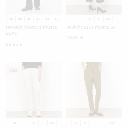
36
38
40
42
44
46
S
M
L
XXL
Housut bootcut musta
Vekkihousut musta SC
Kaffe
49,95
€
89,95
€
Ale!
KATSO PIKANÄKYMÄ
KATSO PIKANÄKYMÄ
XS
S
M
L
XL
S
M
L
XL
XXL