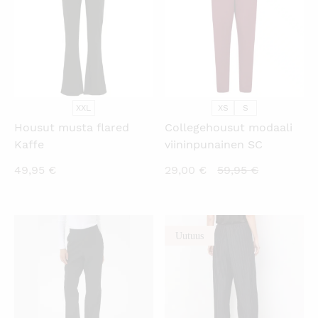
XXL
XS
S
Housut musta flared
Collegehousut modaali
Kaffe
viininpunainen SC
Nykyinen
Alkuperäi
49,95
€
29,00
€
59,95
€
hinta
hinta
on:
oli:
29,00 €.
59,95 €.
Uutuus
KATSO PIKANÄKYMÄ
KATSO PIKANÄKYMÄ