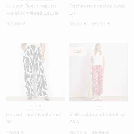
Housut Taylor regular
Pitsihousut vaalea beige
7/8 oliivinvihreä Laurie
LR
Nykyinen
Alkuperäi
109,00
€
39,00
€
119,99
€
hinta
hinta
on:
oli:
39,00 €.
119,99 €.
Ale!
KATSO PIKANÄKYMÄ
KATSO PIKANÄKYMÄ
S
M
34
Housut mustavalkoinen
Viskoosihousut vadelma
SC
S&O
Nykyinen
Alkuperäi
49,99
€
39,00
€
59,95
€