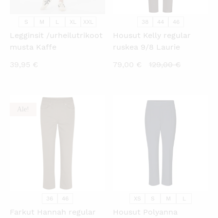
S
M
L
XL
XXL
38
44
46
Legginsit /urheilutrikoot
Housut Kelly regular
musta Kaffe
ruskea 9/8 Laurie
Nykyinen
Alkuperäi
39,95
€
79,00
€
129,00
€
hinta
hinta
on:
oli:
79,00 €.
129,00 €.
Ale!
KATSO PIKANÄKYMÄ
KATSO PIKANÄKYMÄ
36
46
XS
S
M
L
Farkut Hannah regular
Housut Polyanna