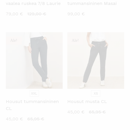
vaalea ruskea 7/8 Laurie
tummansininen Masai
Nykyinen
Alkuperäinen
79,00
€
129,00
€
99,00
€
hinta
hinta
on:
oli:
79,00 €.
129,00 €.
Ale!
Ale!
KATSO PIKANÄKYMÄ
KATSO PIKANÄKYMÄ
XXL
XS
Housut tummansininen
Housut musta CL
CL
Nykyinen
Alkuperäi
45,00
€
65,95
€
Nykyinen
Alkuperäinen
45,00
€
65,95
€
hinta
hinta
hinta
hinta
on:
oli: