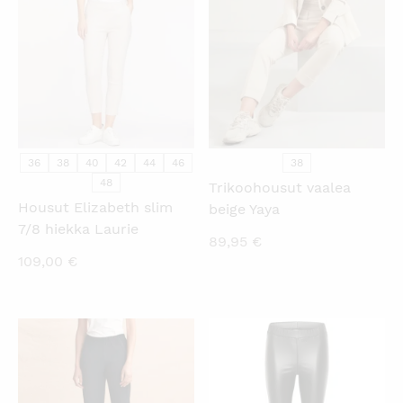
36
38
40
42
44
46
38
48
Trikoohousut vaalea
Housut Elizabeth slim
beige Yaya
7/8 hiekka Laurie
89,95
€
109,00
€
KATSO PIKANÄKYMÄ
KATSO PIKANÄKYMÄ