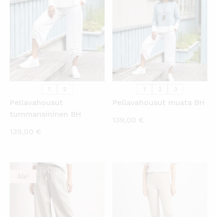
KATSO PIKANÄKYMÄ
KATSO PIKANÄKYMÄ
1
2
1
2
3
Pellavahousut
Pellavahousut musta BH
tummansininen BH
139,00
€
139,00
€
Ale!
KATSO PIKANÄKYMÄ
KATSO PIKANÄKYMÄ