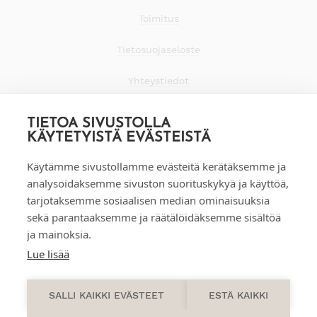
Toimitus
Tietosuojaseloste
Yhteystiedot
TIETOA SIVUSTOLLA
KÄYTETYISTÄ EVÄSTEISTÄ
Käytämme sivustollamme evästeitä kerätäksemme ja
analysoidaksemme sivuston suorituskykyä ja käyttöä,
tarjotaksemme sosiaalisen median ominaisuuksia
sekä parantaaksemme ja räätälöidäksemme sisältöä
ja mainoksia.
Lue lisää
0
SALLI KAIKKI EVÄSTEET
ESTÄ KAIKKI