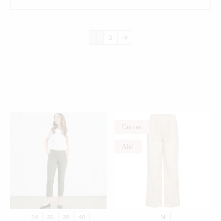
1
2
→
Uutuus
KATSO PIKANÄKYMÄ
KATSO PIKANÄKYMÄ
Ale!
34
36
38
40
M