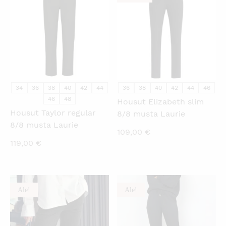
34
36
38
40
42
44
36
38
40
42
44
46
46
48
Housut Elizabeth slim
Housut Taylor regular
8/8 musta Laurie
8/8 musta Laurie
109,00
€
119,00
€
Ale!
Ale!
KATSO PIKANÄKYMÄ
KATSO PIKANÄKYMÄ