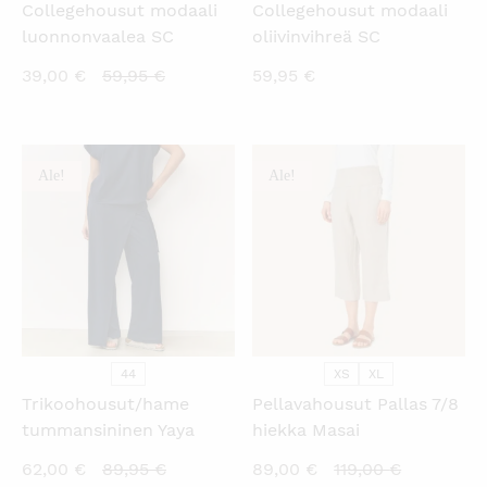
Collegehousut modaali
Collegehousut modaali
luonnonvaalea SC
oliivinvihreä SC
Nykyinen
Alkuperäinen
39,00
€
59,95
€
59,95
€
hinta
hinta
on:
oli:
39,00 €.
59,95 €.
Ale!
Ale!
KATSO PIKANÄKYMÄ
KATSO PIKANÄKYMÄ
44
XS
XL
Trikoohousut/hame
Pellavahousut Pallas 7/8
tummansininen Yaya
hiekka Masai
Nykyinen
Alkuperäinen
Nykyinen
Alkuperäi
62,00
€
89,95
€
89,00
€
119,00
€