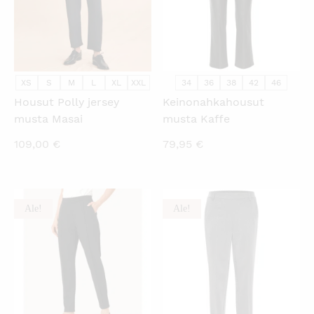
XS
S
M
L
XL
XXL
34
36
38
42
46
Housut Polly jersey
Keinonahkahousut
musta Masai
musta Kaffe
109,00
€
79,95
€
Ale!
Ale!
KATSO PIKANÄKYMÄ
KATSO PIKANÄKYMÄ