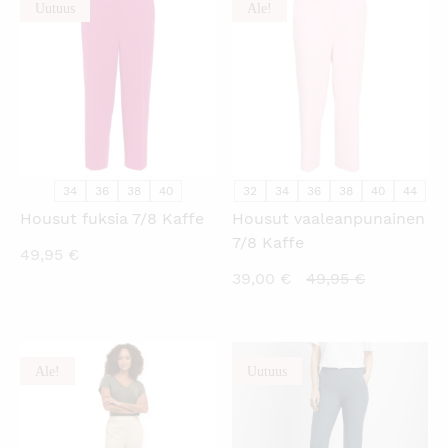
Uutuus
Ale!
KATSO PIKANÄKYMÄ
KATSO PIKANÄKYMÄ
34
36
38
40
32
34
36
38
40
44
Housut fuksia 7/8 Kaffe
Housut vaaleanpunainen
7/8 Kaffe
49,95
€
Nykyinen
Alkuperäi
39,00
€
49,95
€
hinta
hinta
on:
oli:
39,00 €.
49,95 €.
Ale!
Uutuus
KATSO PIKANÄKYMÄ
KATSO PIKANÄKYMÄ