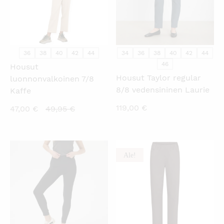
36
38
40
42
44
34
36
38
40
42
44
46
Housut
Housut Taylor regular
luonnonvalkoinen 7/8
8/8 vedensininen Laurie
Kaffe
119,00
€
Nykyinen
Alkuperäinen
47,00
€
49,95
€
hinta
hinta
on:
oli:
47,00 €.
49,95 €.
Ale!
KATSO PIKANÄKYMÄ
KATSO PIKANÄKYMÄ