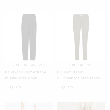
KATSO PIKANÄKYMÄ
KATSO PIKANÄKYMÄ
36
38
40
42
25
26
28
Pellavahousut Adlana
Housut Naomi
musta Mos Mosh
oliivinvihreä Mos Mosh
139,00
€
139,00
€
KATSO PIKANÄKYMÄ
KATSO PIKANÄKYMÄ