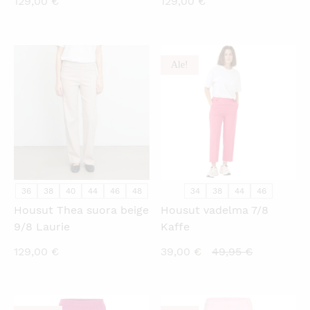
129,00
€
129,00
€
Ale!
KATSO PIKANÄKYMÄ
KATSO PIKANÄKYMÄ
36
38
40
44
46
48
34
38
44
46
Housut Thea suora beige
Housut vadelma 7/8
9/8 Laurie
Kaffe
Nykyinen
Alkuperäi
129,00
€
39,00
€
49,95
€
hinta
hinta
on:
oli:
39,00 €.
49,95 €.