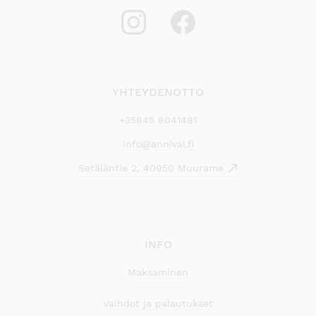
YHTEYDENOTTO
+35845 8041481
info@annival.fi
Setäläntie 2, 40950 Muurame
INFO
Maksaminen
Vaihdot ja palautukset