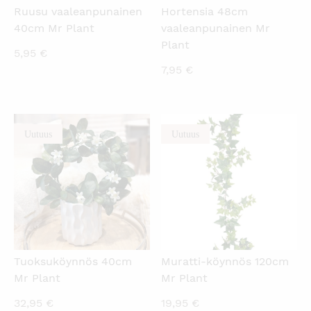
Ruusu vaaleanpunainen
Hortensia 48cm
40cm Mr Plant
vaaleanpunainen Mr
Plant
5,95
€
7,95
€
Uutuus
Uutuus
KATSO PIKANÄKYMÄ
KATSO PIKANÄKYMÄ
Tuoksuköynnös 40cm
Muratti-köynnös 120cm
Mr Plant
Mr Plant
32,95
€
19,95
€