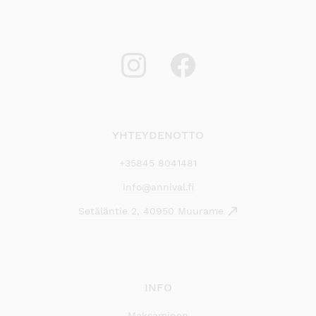
YHTEYDENOTTO
+35845 8041481
info@annival.fi
Setäläntie 2, 40950 Muurame
INFO
Maksaminen