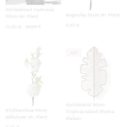
Koristekasvi ruukussa
Magnolia 30cm Mr Plant
50cm Mr Plant
6,95
€
Nykyinen
Alkuperäinen
12,90
€
18,95
€
hinta
hinta
on:
oli:
12,90 €.
18,95 €.
Ale!
KATSO PIKANÄKYMÄ
KATSO PIKANÄKYMÄ
Koristelehti 90cm
Kirsikanoksa 45cm
Tropical Island Riviéra
valkoinen Mr Plant
Maison