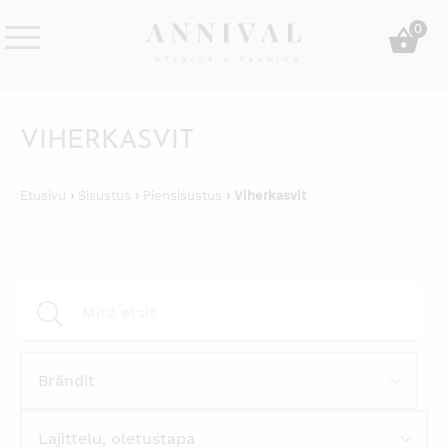
Skip
0
to
content
Annival
Sisustus
Lifestyle-
&
&
muoti
VIHERKASVIT
sisustusverkkokauppa
Etusivu
›
Sisustus
›
Piensisustus
› Viherkasvit