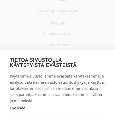
Vaihdot ja palautukset
Toimitus
Tietosuojaseloste
Yhteystiedot
TIETOA SIVUSTOLLA
KÄYTETYISTÄ EVÄSTEISTÄ
Käytämme sivustollamme evästeitä kerätäksemme ja
analysoidaksemme sivuston suorituskykyä ja käyttöä,
tarjotaksemme sosiaalisen median ominaisuuksia
sekä parantaaksemme ja räätälöidäksemme sisältöä
ja mainoksia.
Lue lisää