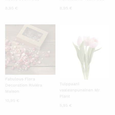
8,95
€
8,95
€
KATSO PIKANÄKYMÄ
KATSO PIKANÄKYMÄ
Fabulous Flora
Tulppaani
Decoration Riviéra
vaaleanpunainen Mr
Maison
Plant
10,95
€
5,95
€