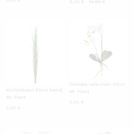
6,95
€
Nykyinen
Alkuperäine
9,00
€
14,95
€
hinta
hinta
on:
oli:
9,00 €.
14,95 €.
KATSO PIKANÄKYMÄ
KATSO PIKANÄKYMÄ
Orkidea valkoinen 45cm
Koristekasvi 85cm heinä
Mr Plant
Mr Plant
9,95
€
6,95
€