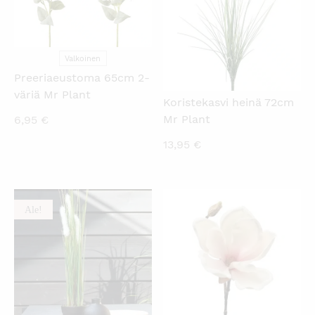
Valkoinen
Preeriaeustoma 65cm 2-
väriä Mr Plant
Koristekasvi heinä 72cm
Mr Plant
6,95
€
13,95
€
Ale!
KATSO PIKANÄKYMÄ
KATSO PIKANÄKYMÄ