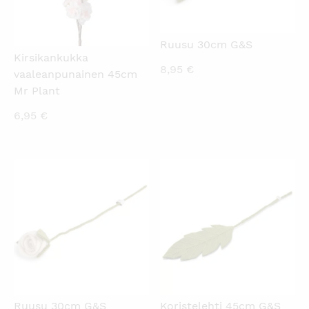
Ruusu 30cm G&S
Kirsikankukka
8,95
€
vaaleanpunainen 45cm
Mr Plant
6,95
€
KATSO PIKANÄKYMÄ
KATSO PIKANÄKYMÄ
Ruusu 30cm G&S
Koristelehti 45cm G&S