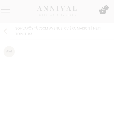
Skip
0
to
content
Annival
Sisustus
Lifestyle-
&
SOHVAPÖYTÄ 75CM AVENUE RIVIÉRA MAISON | HETI
&
muoti
TOIMITUS!
sisustusverkkokauppa
Ale!