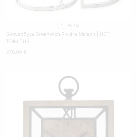
MUUNNELMA.
VOIT
TEHDÄ
VALINNAT
TUOTTEEN
SIVULLA.
S
Poista
Sohvapöytä Greenwich Riviéra Maison | HETI
TOIMITUS!
276,00
€