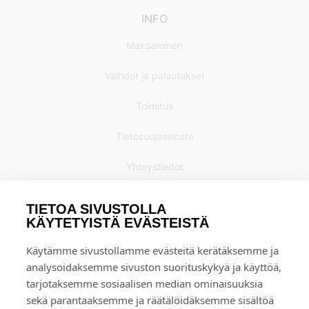
INFO
Maksaminen
Vaihdot ja palautukset
Toimitus
Tietosuojaseloste
Yhteystiedot
TIETOA SIVUSTOLLA
KÄYTETYISTÄ EVÄSTEISTÄ
Käytämme sivustollamme evästeitä kerätäksemme ja
analysoidaksemme sivuston suorituskykyä ja käyttöä,
tarjotaksemme sosiaalisen median ominaisuuksia
sekä parantaaksemme ja räätälöidäksemme sisältöä