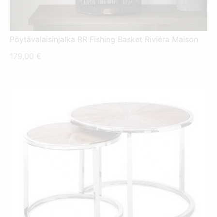
Pöytävalaisinjalka RR Fishing Basket Riviéra Maison
179,00
€
TÄLLÄ
TUOTTEELLA
ON
USEAMPI