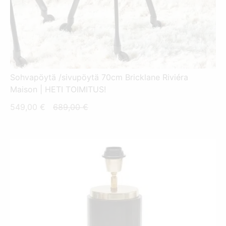
Sohvapöytä /sivupöytä 70cm Bricklane Riviéra
Maison | HETI TOIMITUS!
Nykyinen
Alkuperäinen
549,00
€
689,00
€
hinta
hinta
on:
oli:
549,00 €.
689,00 €.