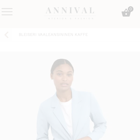
Skip
0
to
content
Annival
Sisustus
Lifestyle-
&
BLEISERI VAALEANSININEN KAFFE
&
muoti
sisustusverkkokauppa