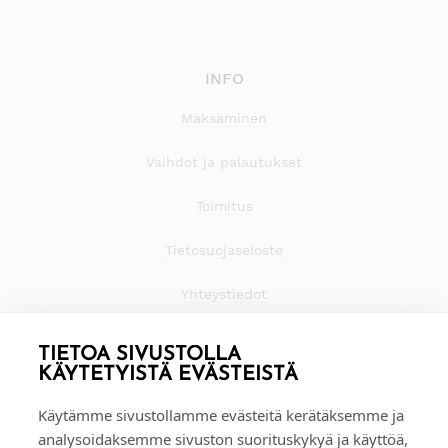
INFO
Maksaminen
Vaihdot ja palautukset
Toimitus
Tietosuojaseloste
Yhteystiedot
TIETOA SIVUSTOLLA
KÄYTETYISTÄ EVÄSTEISTÄ
Käytämme sivustollamme evästeitä kerätäksemme ja
analysoidaksemme sivuston suorituskykyä ja käyttöä,