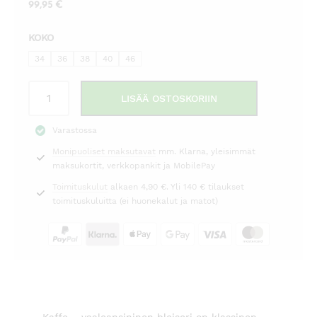
99,95
€
KOKO
34
36
38
40
46
Bleiseri
LISÄÄ OSTOSKORIIN
vaaleansininen
Kaffe
Varastossa
määrä
Monipuoliset maksutavat
mm. Klarna, yleisimmät
maksukortit, verkkopankit ja MobilePay
Toimituskulut
alkaen 4,90 €. Yli 140 € tilaukset
toimituskuluitta (ei huonekalut ja matot)