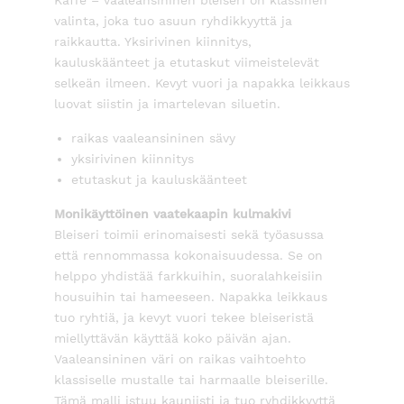
Kaffe – vaaleansininen bleiseri on klassinen
valinta, joka tuo asuun ryhdikkyyttä ja
raikkautta. Yksirivinen kiinnitys,
kauluskäänteet ja etutaskut viimeistelevät
selkeän ilmeen. Kevyt vuori ja napakka leikkaus
luovat siistin ja imartelevan siluetin.
raikas vaaleansininen sävy
yksirivinen kiinnitys
etutaskut ja kauluskäänteet
Monikäyttöinen vaatekaapin kulmakivi
Bleiseri toimii erinomaisesti sekä työasussa
että rennommassa kokonaisuudessa. Se on
helppo yhdistää farkkuihin, suoralahkeisiin
housuihin tai hameeseen. Napakka leikkaus
tuo ryhtiä, ja kevyt vuori tekee bleiseristä
miellyttävän käyttää koko päivän ajan.
Vaaleansininen väri on raikas vaihtoehto
klassiselle mustalle tai harmaalle bleiserille.
Tämä malli istuu kauniisti ja tuo ryhdikkyyttä