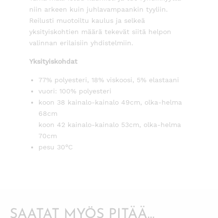
niin arkeen kuin juhlavampaankin tyyliin.
Reilusti muotoiltu kaulus ja selkeä
yksityiskohtien määrä tekevät siitä helpon
valinnan erilaisiin yhdistelmiin.
Yksityiskohdat
77% polyesteri, 18% viskoosi, 5% elastaani
vuori: 100% polyesteri
koon 38 kainalo-kainalo 49cm, olka-helma
68cm
koon 42 kainalo-kainalo 53cm, olka-helma
70cm
pesu 30°C
SAATAT MYÖS PITÄÄ...