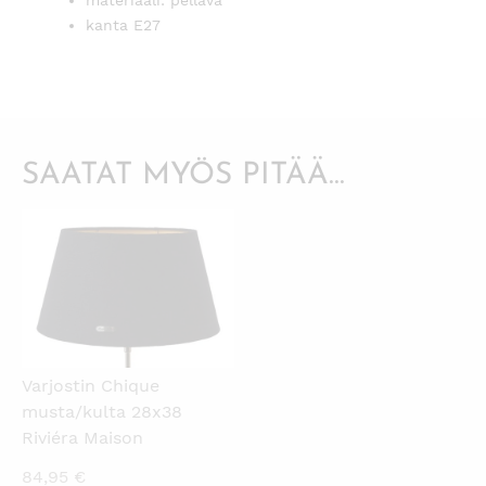
kanta E27
SAATAT MYÖS PITÄÄ...
KATSO PIKANÄKYMÄ
Varjostin Chique
musta/kulta 28x38
Riviéra Maison
84,95
€