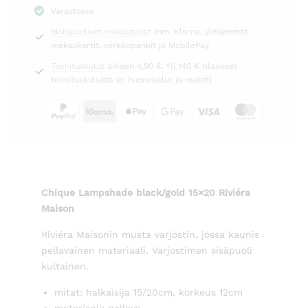
musta/kulta
Varastossa
15x20
Monipuoliset maksutavat
mm. Klarna, yleisimmät
Riviéra
maksukortit, verkkopankit ja MobilePay
Maison
määrä
Toimituskulut
alkaen 4,90 €. Yli 140 € tilaukset
toimituskuluitta (ei huonekalut ja matot)
Chique Lampshade black/gold 15×20 Riviéra
Maison
Riviéra Maisonin musta varjostin, jossa kaunis
pellavainen materiaali. Varjostimen sisäpuoli
kultainen.
mitat: halkaisija 15/20cm, korkeus 12cm
materiaali: pellava