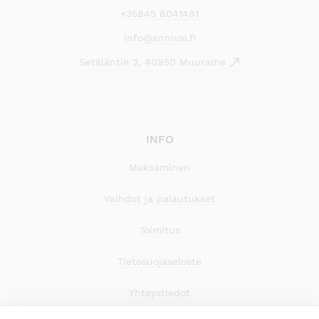
+35845 8041481
info@annival.fi
Setäläntie 2, 40950 Muurame
INFO
Maksaminen
Vaihdot ja palautukset
Toimitus
Tietosuojaseloste
Yhteystiedot