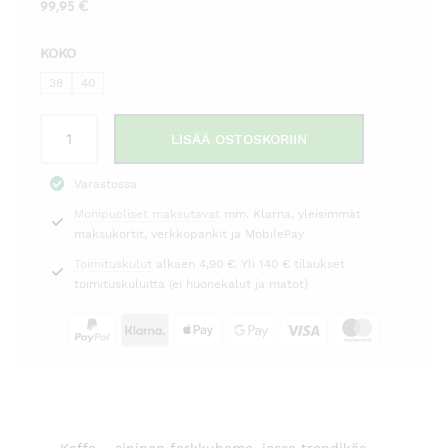
99,95
€
KOKO
38
40
Farkkuhame
LISÄÄ OSTOSKORIIN
sininen
Kaffe
Varastossa
määrä
Monipuoliset maksutavat
mm. Klarna, yleisimmät
maksukortit, verkkopankit ja MobilePay
Toimituskulut
alkaen 4,90 €. Yli 140 € tilaukset
toimituskuluitta (ei huonekalut ja matot)
Kaffe – sininen farkkuhame, jossa trendikäs