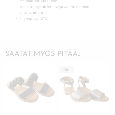
helman pituus 90cm
koon 40 vyötärön leveys 38cm, helman
pituus 89cm
hienopesu40°C
SAATAT MYÖS PITÄÄ...
Ale!
KATSO PIKANÄKYMÄ
KATSO PIKANÄKYMÄ