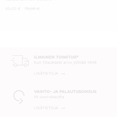
Nykyinen
Alkuperäinen
45,00
€
79,95
€
hinta
hinta
on:
oli:
45,00 €.
79,95 €.
ILMAINEN TOIMITUS*
kun tilauksesi arvo ylittää 140€
LISÄTIETOJA
VAIHTO- JA PALAUTUSOIKEUS
14 vuorokautta
LISÄTIETOJA