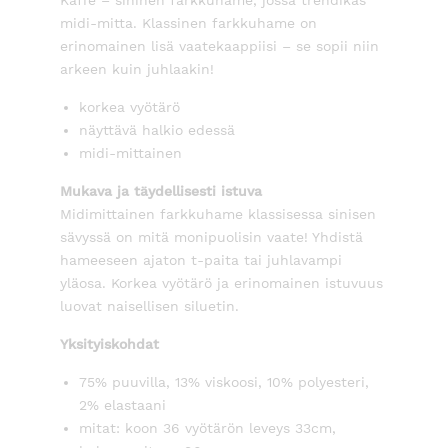
midi-mitta. Klassinen farkkuhame on
erinomainen lisä vaatekaappiisi – se sopii niin
arkeen kuin juhlaakin!
korkea vyötärö
näyttävä halkio edessä
midi-mittainen
Mukava ja täydellisesti istuva
Midimittainen farkkuhame klassisessa sinisen
sävyssä on mitä monipuolisin vaate! Yhdistä
hameeseen ajaton t-paita tai juhlavampi
yläosa. Korkea vyötärö ja erinomainen istuvuus
luovat naisellisen siluetin.
Yksityiskohdat
75% puuvilla, 13% viskoosi, 10% polyesteri,
2% elastaani
mitat: koon 36 vyötärön leveys 33cm,