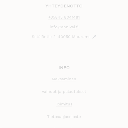
YHTEYDENOTTO
+35845 8041481
info@annival.fi
Setäläntie 2, 40950 Muurame
INFO
Maksaminen
Vaihdot ja palautukset
Toimitus
Tietosuojaseloste