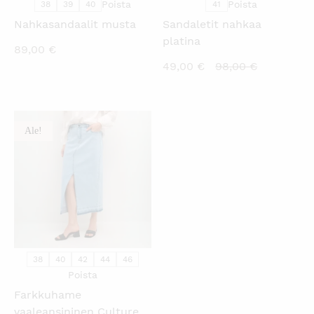
Poista
Poista
38
39
40
41
Nahkasandaalit musta
Sandaletit nahkaa
platina
89,00
€
Nykyinen
Alkuperäi
49,00
€
98,00
€
hinta
hinta
on:
oli:
49,00 €.
98,00 €.
Ale!
KATSO PIKANÄKYMÄ
38
40
42
44
46
Poista
Farkkuhame
vaaleansininen Culture