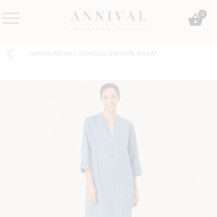
Skip
0
to
content
Annival
Sisustus
Lifestyle-
&
FARKKUMEKKO NOKOLO SININEN MASAI
&
muoti
sisustusverkkokauppa