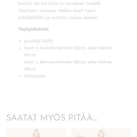
huiviin tai koruihin ja muokkaa ilmettä
tilanteen mukaan. Mekko sopii hyvin
arkikäyttöön ja rentoon vapaa-aikaan.
Yksityiskohdat
puuvilla 100%
koon S kainalo-kainalo 52cm, olka-helma
95cm
koon L kainalo-kainalo 59cm, olka-helma
98cm
hienopesu
SAATAT MYÖS PITÄÄ...
Ale!
KATSO PIKANÄKYMÄ
KATSO PIKANÄKYMÄ