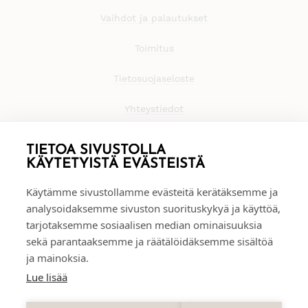
Vaihdot ja palautukset
Toimitus
Tietosuojaseloste
Yhteystiedot
TIETOA SIVUSTOLLA
KÄYTETYISTÄ EVÄSTEISTÄ
Käytämme sivustollamme evästeitä kerätäksemme ja
analysoidaksemme sivuston suorituskykyä ja käyttöä,
tarjotaksemme sosiaalisen median ominaisuuksia
sekä parantaaksemme ja räätälöidäksemme sisältöä
ja mainoksia.
Lue lisää