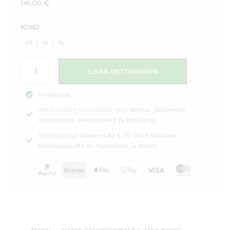
149,00
€
KOKO
XS
M
XL
Farkkumekko
LISÄÄ OSTOSKORIIN
Nokolo
sininen
Varastossa
Masai
Monipuoliset maksutavat
mm. Klarna, yleisimmät
määrä
maksukortit, verkkopankit ja MobilePay
Toimituskulut
alkaen 4,90 €. Yli 140 € tilaukset
toimituskuluitta (ei huonekalut ja matot)