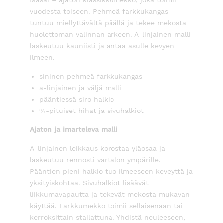
Masai – ajaton klassikkomekko, joka toimii
vuodesta toiseen. Pehmeä farkkukangas
tuntuu miellyttävältä päällä ja tekee mekosta
huolettoman valinnan arkeen. A-linjainen malli
laskeutuu kauniisti ja antaa asulle kevyen
ilmeen.
sininen pehmeä farkkukangas
a-linjainen ja väljä malli
pääntiessä siro halkio
¾-pituiset hihat ja sivuhalkiot
Ajaton ja imarteleva malli
A-linjainen leikkaus korostaa yläosaa ja
laskeutuu rennosti vartalon ympärille.
Pääntien pieni halkio tuo ilmeeseen keveyttä ja
yksityiskohtaa. Sivuhalkiot lisäävät
liikkumavapautta ja tekevät mekosta mukavan
käyttää. Farkkumekko toimii sellaisenaan tai
kerroksittain stailattuna. Yhdistä neuleeseen,