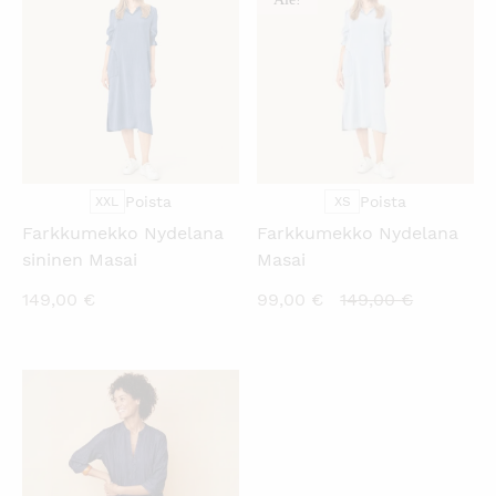
Poista
Poista
XXL
XS
Farkkumekko Nydelana
Farkkumekko Nydelana
sininen Masai
Masai
Nykyinen
Alkuperä
149,00
€
99,00
€
149,00
€
hinta
hinta
on:
oli:
99,00 €.
149,00 €.
KATSO PIKANÄKYMÄ