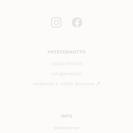
YHTEYDENOTTO
+35845 8041481
info@annival.fi
Setäläntie 2, 40950 Muurame
INFO
Maksaminen