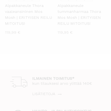
Alpakkaneule Thora
Alpakkaneule
vaaleansininen Mos
tummanharmaa Thora
Mosh | ERITYISEN REILU
Mos Mosh | ERITYISEN
MITOITUS!
REILU MITOITUS!
119,99
€
119,95
€
ILMAINEN TOIMITUS*
kun tilauksesi arvo ylittää 140€
LISÄTIETOJA