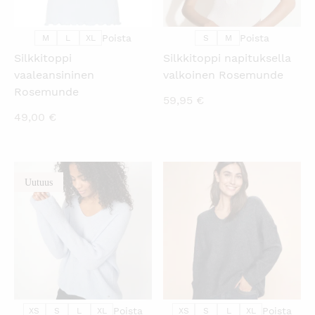
Poista
Poista
M
L
XL
S
M
Silkkitoppi
Silkkitoppi napituksella
vaaleansininen
valkoinen Rosemunde
Rosemunde
59,95
€
49,00
€
Uutuus
KATSO PIKANÄKYMÄ
KATSO PIKANÄKYMÄ
Poista
Poista
XS
S
L
XL
XS
S
L
XL