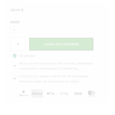
139,95
€
KOKO
S
Farkkupusero
LISÄÄ OSTOSKORIIN
Natalie
tummansininen
Varastossa
Mos
Monipuoliset maksutavat
mm. Klarna, yleisimmät
Mosh
maksukortit, verkkopankit ja MobilePay
määrä
Toimituskulut
alkaen 4,90 €. Yli 140 € tilaukset
toimituskuluitta (ei huonekalut ja matot)