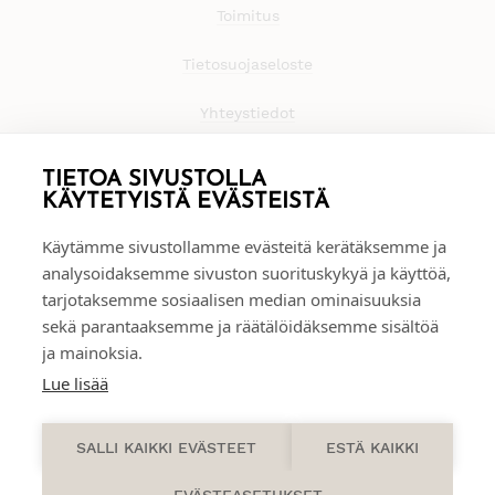
Toimitus
Tietosuojaseloste
Yhteystiedot
TIETOA SIVUSTOLLA
KÄYTETYISTÄ EVÄSTEISTÄ
Käytämme sivustollamme evästeitä kerätäksemme ja
analysoidaksemme sivuston suorituskykyä ja käyttöä,
tarjotaksemme sosiaalisen median ominaisuuksia
sekä parantaaksemme ja räätälöidäksemme sisältöä
ja mainoksia.
Lue lisää
0
SALLI KAIKKI EVÄSTEET
ESTÄ KAIKKI
EVÄSTEASETUKSET