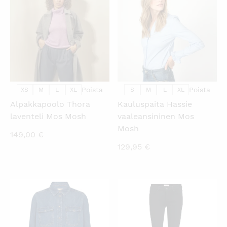
Poista
Poista
XS
M
L
XL
S
M
L
XL
Alpakkapoolo Thora
Kauluspaita Hassie
laventeli Mos Mosh
vaaleansininen Mos
Mosh
149,00
€
129,95
€
KATSO PIKANÄKYMÄ
KATSO PIKANÄKYMÄ