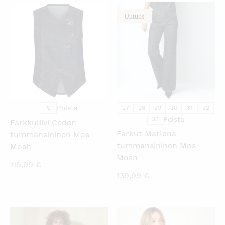
Uutuus
KATSO PIKANÄKYMÄ
KATSO PIKANÄKYMÄ
Poista
S
27
28
29
30
31
32
Poista
33
Farkkuliivi Ceden
Farkut Marlena
tummansininen Mos
tummansininen Mos
Mosh
Mosh
119,99
€
139,99
€
KATSO PIKANÄKYMÄ
KATSO PIKANÄKYMÄ