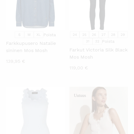
Poista
S
M
XL
24
25
26
27
28
29
Poista
31
32
Farkkupusero Natalie
Farkut Victoria Silk Black
sininen Mos Mosh
Mos Mosh
139,95
€
119,00
€
Uutuus
KATSO PIKANÄKYMÄ
KATSO PIKANÄKYMÄ