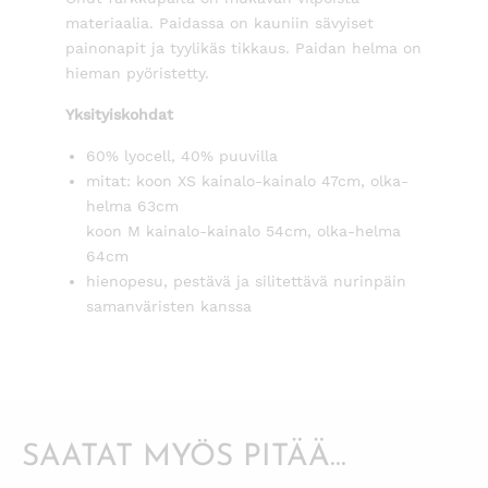
materiaalia. Paidassa on kauniin sävyiset
painonapit ja tyylikäs tikkaus. Paidan helma on
hieman pyöristetty.
Yksityiskohdat
60% lyocell, 40% puuvilla
mitat: koon XS kainalo-kainalo 47cm, olka-
helma 63cm
koon M kainalo-kainalo 54cm, olka-helma
64cm
hienopesu, pestävä ja silitettävä nurinpäin
samanväristen kanssa
SAATAT MYÖS PITÄÄ...