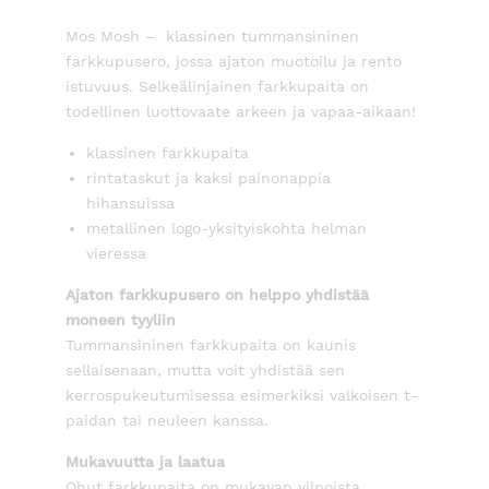
Mos Mosh – klassinen tummansininen
farkkupusero, jossa ajaton muotoilu ja rento
istuvuus. Selkeälinjainen farkkupaita on
todellinen luottovaate arkeen ja vapaa-aikaan!
klassinen farkkupaita
rintataskut ja kaksi painonappia
hihansuissa
metallinen logo-yksityiskohta helman
vieressa
Ajaton farkkupusero on helppo yhdistää
moneen tyyliin
Tummansininen farkkupaita on kaunis
sellaisenaan, mutta voit yhdistää sen
kerrospukeutumisessa esimerkiksi valkoisen t-
paidan tai neuleen kanssa.
Mukavuutta ja laatua
Ohut farkkupaita on mukavan vilpoista