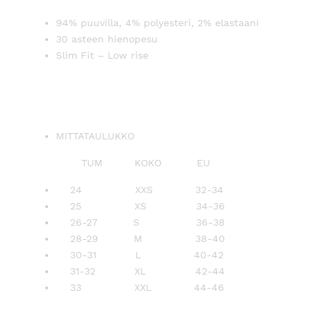
94% puuvilla, 4% polyesteri, 2% elastaani
30 asteen hienopesu
Slim Fit – Low rise
MITTATAULUKKO
TUM KOKO EU
24 XXS 32-34
25 XS 34-36
26-27 S 36-38
28-29 M 38-40
30-31 L 40-42
31-32 XL 42-44
33 XXL 44-46