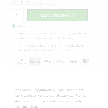
24
25
27
29
30
31
Farkut
LISÄÄ OSTOSKORIIN
Sumner
Shine
Varastossa
Mos
Monipuoliset maksutavat
mm. Klarna, yleisimmät
Mosh
maksukortit, verkkopankit ja MobilePay
määrä
Toimituskulut
alkaen 4,90 €. Yli 140 € tilaukset
toimituskuluitta (ei huonekalut ja matot)
Mos Mosh – tyylikkäät 7/8 pituiset siniset
farkut, joissa koristeiset etutaskut. Pienet
yksityiskohdat myös lahkeensuussa sekä
takataskuissa.