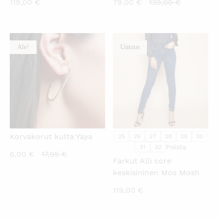
Nykyinen
Alkuperäi
119,00
€
79,00
€
139,00
€
hinta
hinta
on:
oli:
79,00 €.
139,00 €.
Ale!
Uutuus
KATSO PIKANÄKYMÄ
KATSO PIKANÄKYMÄ
Korvakorut kulta Yaya
25
26
27
28
29
30
Poista
31
32
Nykyinen
Alkuperäinen
6,00
€
17,95
€
Farkut Alli core
hinta
hinta
keskisininen Mos Mosh
on:
oli:
119,00
€
6,00 €.
17,95 €.