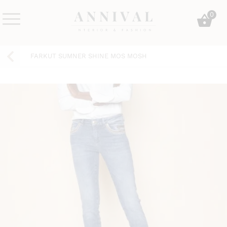
Skip
0
to
content
Annival
Sisustus
Lifestyle-
&
FARKUT SUMNER SHINE MOS MOSH
&
muoti
sisustusverkkokauppa