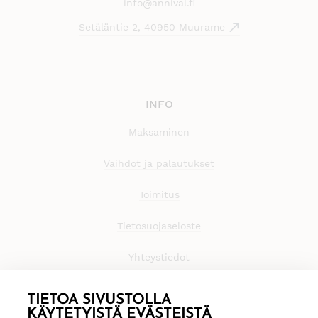
info@annival.fi
Setäläntie 2, 40950 Muurame
INFO
Maksaminen
Vaihdot ja palautukset
Toimitus
Tietosuojaseloste
Yhteystiedot
TIETOA SIVUSTOLLA
KÄYTETYISTÄ EVÄSTEISTÄ