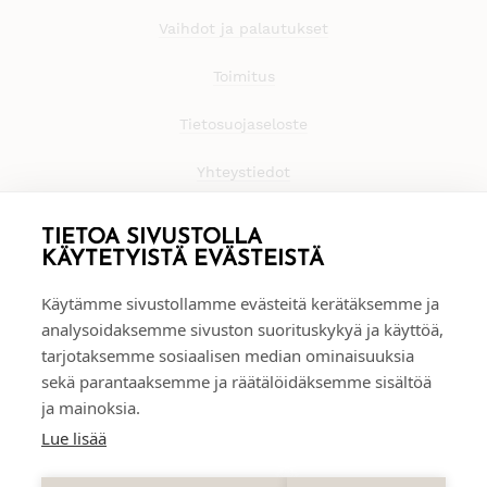
Vaihdot ja palautukset
Toimitus
Tietosuojaseloste
Yhteystiedot
TIETOA SIVUSTOLLA
KÄYTETYISTÄ EVÄSTEISTÄ
Käytämme sivustollamme evästeitä kerätäksemme ja
analysoidaksemme sivuston suorituskykyä ja käyttöä,
tarjotaksemme sosiaalisen median ominaisuuksia
sekä parantaaksemme ja räätälöidäksemme sisältöä
ja mainoksia.
Lue lisää