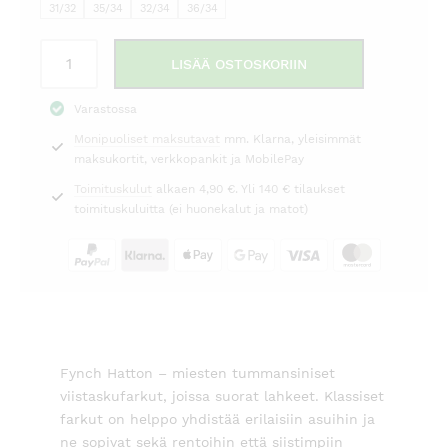
31/32
35/34
32/34
36/34
Farkut
LISÄÄ OSTOSKORIIN
tummansininen
Fynch
Varastossa
Hatton
Monipuoliset maksutavat
mm. Klarna, yleisimmät
määrä
maksukortit, verkkopankit ja MobilePay
Toimituskulut
alkaen 4,90 €. Yli 140 € tilaukset
toimituskuluitta (ei huonekalut ja matot)
Fynch Hatton – miesten tummansiniset
viistaskufarkut, joissa suorat lahkeet. Klassiset
farkut on helppo yhdistää erilaisiin asuihin ja
ne sopivat sekä rentoihin että siistimpiin