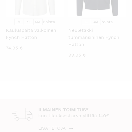
Poista
Poista
M
XL
XXL
L
3XL
Kauluspaita valkoinen
Neuletakki
Fynch Hatton
tummansininen Fynch
Hatton
74,95
€
99,95
€
ILMAINEN TOIMITUS*
kun tilauksesi arvo ylittää 140€
LISÄTIETOJA