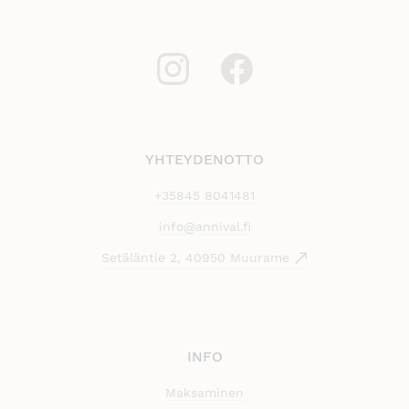
YHTEYDENOTTO
+35845 8041481
info@annival.fi
Setäläntie 2, 40950 Muurame
INFO
Maksaminen