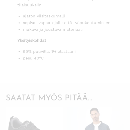
tilaisuuksiin.
ajaton viisitaskumalli
sopivat vapaa-ajalle että työpukeutumiseen
mukava ja joustava materiaali
Yksityiskohdat
99% puuvilla, 1% elastaani
pesu 40°C
SAATAT MYÖS PITÄÄ...
KATSO PIKANÄKYMÄ
KATSO PIKANÄKYMÄ