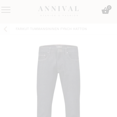
Skip
0
to
content
Annival
Sisustus
Lifestyle-
&
FARKUT TUMMANSININEN FYNCH HATTON
&
muoti
sisustusverkkokauppa