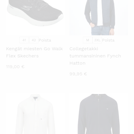
Poista
Poista
41
42
M
3XL
Kengät miesten Go Walk
Collegetakki
Flex Skechers
tummansininen Fynch
Hatton
119,00
€
99,95
€
KATSO PIKANÄKYMÄ
KATSO PIKANÄKYMÄ