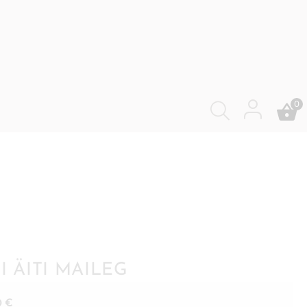
0
RI ÄITI MAILEG
0
€