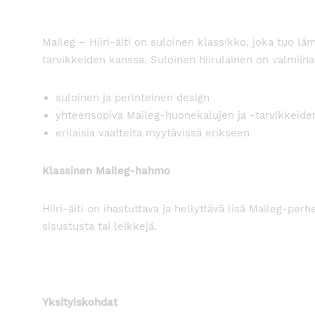
Maileg – Hiiri-äiti on suloinen klassikko, joka tuo l
tarvikkeiden kanssa. Suloinen hiirulainen on valmiina
suloinen ja perinteinen design
yhteensopiva Maileg-huonekalujen ja -tarvikkeide
erilaisia vaatteita myytävissä erikseen
Klassinen Maileg-hahmo
Hiiri-äiti on ihastuttava ja hellyttävä lisä Maileg
sisustusta tai leikkejä.
Yksityiskohdat