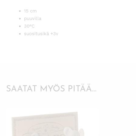
15 cm
puuvilla
30°C
suositusikä +3v
SAATAT MYÖS PITÄÄ...