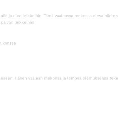
ämpöä ja eloa leikkeihin. Tämä vaaleassa mekossa oleva hiiri 
 päivän leikkeihin!
n kanssa
-perheeseen. Hänen vaalean mekonsa ja lempeä olemuksensa tek