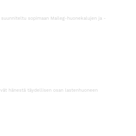
on suunniteltu sopimaan Maileg-huonekalujen ja -
evät hänestä täydellisen osan lastenhuoneen