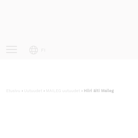
Skip
to
content
FI
Etusivu
›
Uutuudet
›
MAILEG uutuudet
› Hiiri äiti Maileg