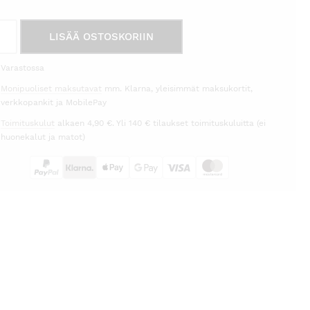
LISÄÄ OSTOSKORIIN
eg
Varastossa
rä
Monipuoliset maksutavat
mm. Klarna, yleisimmät maksukortit,
verkkopankit ja MobilePay
Toimituskulut
alkaen 4,90 €. Yli 140 € tilaukset toimituskuluitta (ei
huonekalut ja matot)