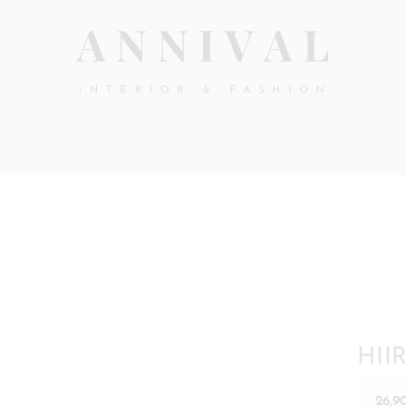
Annival
Sisustus
&
Lifestyle-
muoti
&
sisustusverkkokauppa
HII
26,9