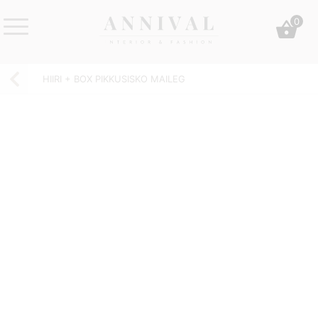
Skip
0
to
content
Annival
Sisustus
Lifestyle-
&
HIIRI + BOX PIKKUSISKO MAILEG
&
muoti
sisustusverkkokauppa