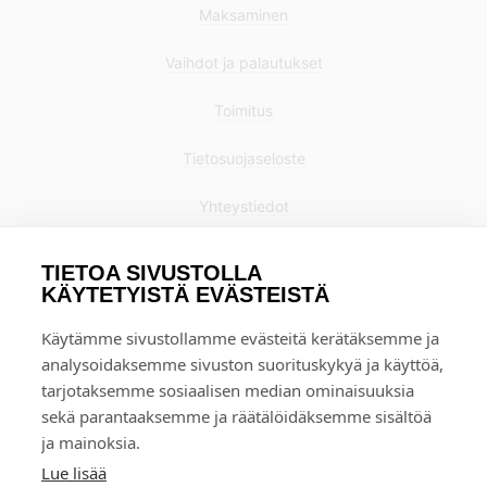
Maksaminen
Vaihdot ja palautukset
Toimitus
Tietosuojaseloste
Yhteystiedot
TIETOA SIVUSTOLLA
KÄYTETYISTÄ EVÄSTEISTÄ
Käytämme sivustollamme evästeitä kerätäksemme ja
analysoidaksemme sivuston suorituskykyä ja käyttöä,
tarjotaksemme sosiaalisen median ominaisuuksia
sekä parantaaksemme ja räätälöidäksemme sisältöä
ja mainoksia.
Lue lisää