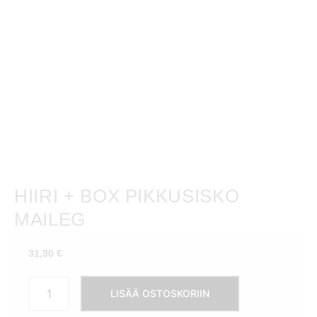
HIIRI + BOX PIKKUSISKO
MAILEG
31,90
€
Hiiri
LISÄÄ OSTOSKORIIN
+
box