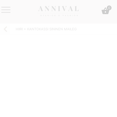
Skip
0
to
content
Annival
Sisustus
Lifestyle-
&
HIIRI + KANTOKASSI SININEN MAILEG
&
muoti
sisustusverkkokauppa