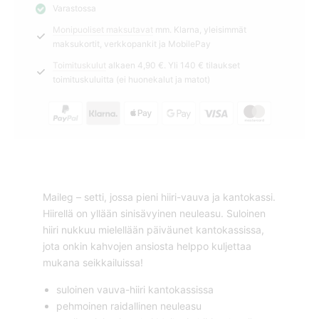
Varastossa
sininen
Monipuoliset maksutavat
mm. Klarna, yleisimmät
Maileg
maksukortit, verkkopankit ja MobilePay
määrä
Toimituskulut
alkaen 4,90 €. Yli 140 € tilaukset
toimituskuluitta (ei huonekalut ja matot)
Maileg – setti, jossa pieni hiiri-vauva ja kantokassi.
Hiirellä on yllään sinisävyinen neuleasu. Suloinen
hiiri nukkuu mielellään päiväunet kantokassissa,
jota onkin kahvojen ansiosta helppo kuljettaa
mukana seikkailuissa!
suloinen vauva-hiiri kantokassissa
pehmoinen raidallinen neuleasu