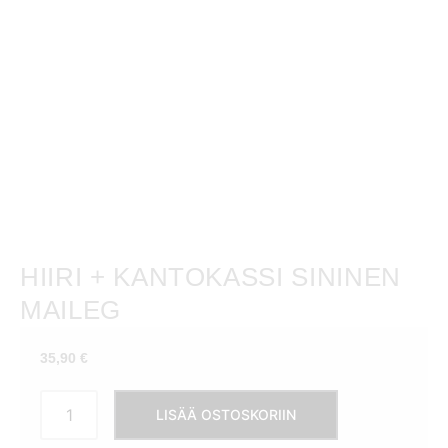
HIIRI + KANTOKASSI SININEN
MAILEG
35,90
€
Hiiri
LISÄÄ OSTOSKORIIN
+
kantokassi