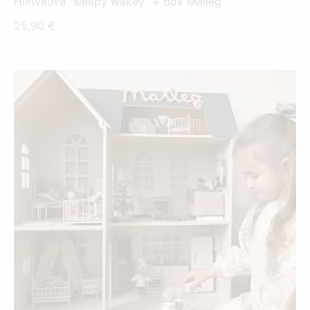
Hiirivauva "sleepy wakey" + box Maileg
25,90
€