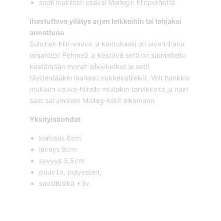
sopii mainiosti osaksi Mailegin hiiriperhettä
Ihastuttava yllätys arjen leikkeihin tai lahjaksi
annettuna
Suloinen hiiri-vauva ja kantokassi on aivan ihana
lahjaidea! Pehmeä ja kestävä setti on suunniteltu
kestämään monet leikkihetket ja setti
täydentääkin ihanasti nukkekotileikit. Voit hankkia
mukaan vauva-hiirelle muitakin tarvikkeita ja näin
saat satumaiset Maileg-leikit alkamaan.
Yksityiskohdat
korkeus 6cm
leveys 9cm
syvyys 5,5cm
puuvilla, polyesteri,
suositusikä +3v