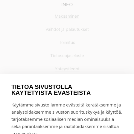
INFO
Maksaminen
Vaihdot ja palautukset
Toimitus
Tietosuojaseloste
Yhteystiedot
TIETOA SIVUSTOLLA
KÄYTETYISTÄ EVÄSTEISTÄ
Käytämme sivustollamme evästeitä kerätäksemme ja
analysoidaksemme sivuston suorituskykyä ja käyttöä,
tarjotaksemme sosiaalisen median ominaisuuksia
sekä parantaaksemme ja räätälöidäksemme sisältöä
ja mainoksia.